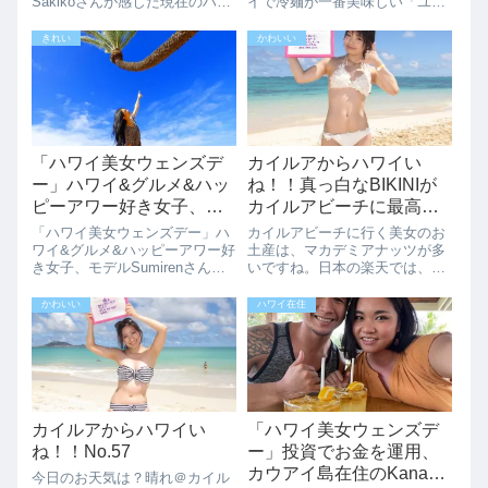
Sakikoさんが感じた現在のハワ
イで冷麺が一番美味しい「ユッ
イ旅ハワイでの2週間の隔離が
チャン」で冷麺を食べることで
なくなったことや、今のハワイ
す。是非、試してみてくださ
きれい
かわいい
の現状を知っておきたいと思っ
い！！絶対納得するはずです。
てハワイ旅行を決めたという、
ここは、芸能人も多く足を運ぶ
Saikoさんの今のハワイ旅をイ
とか、弾力のある葛入りの冷麺
ンタ...
が絶品なので、 葛...
「ハワイ美女ウェンズデ
カイルアからハワイい
ー」ハワイ&グルメ&ハッ
ね！！真っ白なBIKINIが
ピーアワー好き女子、モ
カイルアビーチに最高で
デルSumirenさんのハワイ
す。！！
「ハワイ美女ウェンズデー」ハ
カイルアビーチに行く美女のお
ライフ
ワイ&グルメ&ハッピーアワー好
土産は、マカデミアナッツが多
き女子、モデルSumirenさんの
いですね。日本の楽天では、
ハワイライフ4年ぶりのハワイ
1200円ぐらいするものが、現地
旅行、広告モデルのSumirenさ
ハワイではその1/4ぐらいの値段
かわいい
ハワイ在住
んのハワイライフをインタビュ
ですかね。【送料無料】マカデ
ーさせていただきました。海外
ミアナッツ 200g(無添加 無塩 ロ
で1番ハワイが大好きな広告モ
ースト 素焼き)ナッツ界の王...
デ...
カイルアからハワイい
「ハワイ美女ウェンズデ
ね！！No.57
ー」投資でお金を運用、
カウアイ島在住のKanako
今日のお天気は？晴れ＠カイル