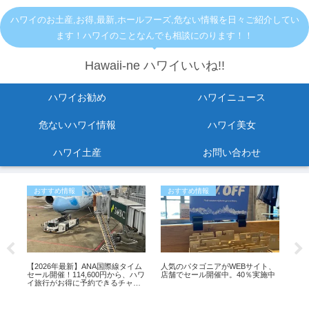
ハワイのお土産,お得,最新,ホールフーズ,危ない情報を日々ご紹介してい
ます！ハワイのことなんでも相談にのります！！
Hawaii-ne ハワイいいね!!
ハワイお勧め
ハワイニュース
危ないハワイ情報
ハワイ美女
ハワイ土産
お問い合わせ
おすすめ情報
おすすめ情報
ひ
転
【2026年最新】ANA国際線タイム
人気のパタゴニアがWEBサイト、
「
。
セール開催！114,600円から、ハワ
店舗でセール開催中。40％実施中
よ
イ旅行がお得に予約できるチャン
も
ス
イ