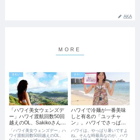
AKA
きれい
きれい
「ハワイ美女ウェンズデ
ハワイで冷麺が一番美味
ー」ハワイ渡航回数50回
しと有名の「ユッチャ
越えのOL、Sakikoさんが
ン」。ハワイでさっぱり
感じた現在のハワイ旅
冷麺を食べるなら、ここ
「ハワイ美女ウェンズデー」ハ
ハワイは、やっぱり暑いですよ
に行かないと。
ワイ渡航回数50回越えのOL、
ね。そんな時最高なのが、ハワ