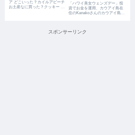
さんのカウアイ島ライフ
ア どこいった？カイルアビーチ
「ハワイ美女ウェンズデー」投
お土産なに買った？クッキー お
資でお金を運用、カウアイ島在
勧めのお店は？ブーツ＆キモズ
住のKanakoさんのカウアイ島ラ
どこに泊まった？ワイキキ
イフカウアイ島在住、投資で運
用し生計を立てているKanakoさ
んのハワイライフをインタビュ
スポンサーリンク
ーさせていただきました。初め
ましてKanakoです！好きなこ...