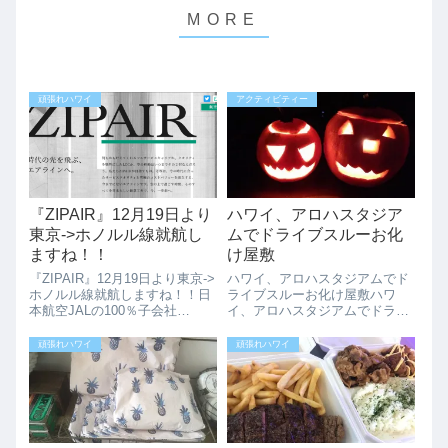
頑張れハワイ
アクティビティー
『ZIPAIR』12月19日より
ハワイ、アロハスタジア
東京->ホノルル線就航し
ムでドライブスルーお化
ますね！！
け屋敷
『ZIPAIR』12月19日より東京->
ハワイ、アロハスタジアムでド
ホノルル線就航しますね！！日
ライブスルーお化け屋敷ハワ
本航空JALの100％子会社
イ、アロハスタジアムでドライ
『ZIPAIR』が、12月19日より東
ブスルーのお化け屋敷が開催さ
京（成田）＝ホノルル線就航し
れます。地元の非営利団体（カ
頑張れハワイ
頑張れハワイ
ます。11月20日18時より販売開
ネオヘのHabilitat）が主催して
始されています。（現時点でホ
くれるこのドライブスルー形式
ームページからハ...
のお化け屋敷は、屋外で6つの
恐ろしい...