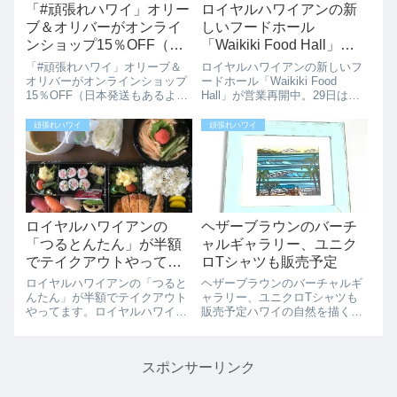
「#頑張れハワイ」オリー
ロイヤルハワイアンの新
ブ＆オリバーがオンライ
しいフードホール
ンショップ15％OFF（日
「Waikiki Food Hall」が
本発送もあるよ）
営業再開中。29日は肉の
「#頑張れハワイ」オリーブ＆
ロイヤルハワイアンの新しいフ
日のお得なメニューあり
オリバーがオンラインショップ
ードホール「Waikiki Food
15％OFF（日本発送もあるよ）
Hall」が営業再開中。29日は肉
ます。
日本でも人気のオリーブ＆オリ
の日のお得なメニューありま
バーのオンラインショップが１
す。ワイキキのロイヤルハワイ
頑張れハワイ
頑張れハワイ
５％オフセールやってます。日
アンに2020年3月7日（土）にオ
本への発送も可能のようです。
ープンしたばかりの「Waikiki
（フラットレートで35ドル）ク
Food Hal...
ーポンコー...
ロイヤルハワイアンの
ヘザーブラウンのバーチ
「つるとんたん」が半額
ャルギャラリー、ユニク
でテイクアウトやってま
ロTシャツも販売予定
す。
ロイヤルハワイアンの「つると
ヘザーブラウンのバーチャルギ
んたん」が半額でテイクアウト
ャラリー、ユニクロTシャツも
やってます。ロイヤルハワイア
販売予定ハワイの自然を描く人
ンセンターのつるとんたんが最
気アーティスト、ヘザー・ブラ
大50％のテイクアウトをやって
ウンさんがバーチャルアートギ
ます。味もおいしくボリューム
ャラリーをWEBサイトで公開し
スポンサーリンク
もたっぷりですごいお得感で
ています。バーチャルでギャラ
す。昼間にテイクアウトしまし
リーを楽しんで購入することも
たが多くの人が買...
できますね、発...