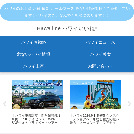
ハワイのお土産,お得,最新,ホールフーズ,危ない情報を日々ご紹介してい
ます！ハワイのことなんでも相談にのります！！
Hawaii-ne ハワイいいね!!
ハワイお勧め
ハワイニュース
危ないハワイ情報
ハワイ美女
ハワイ土産
お問い合わせ
ハワイ情報
ハワイニュース
お
止
【ハワイ事業譲渡】即営業可能！
【ハワイ2026夏】往復5ドルでノ
【ハ
ら出
車両・PUCライセンス・Web・
ースショアへ！車なし観光の強い
い
変
SNS付きのプライベートツアー会
味方「ノースショア・フアカイ」
お土
社
シャトルが運行開始！