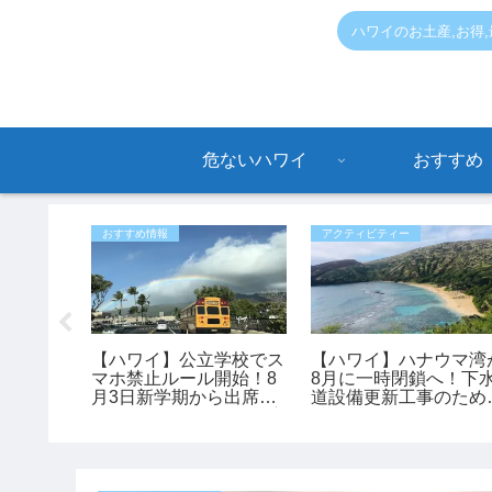
ハワイのお土産,お得
危ないハワイ
おすすめ
おすすめ情報
アクティビティー
のハワイ
【ハワイ】公立学校でス
【ハワイ】ハナウマ湾
ストラ
マホ禁止ルール開始！8
8月に一時閉鎖へ！下
月3日新学期から出席・
道設備更新工事のため
スクールバス・給食制度
日間クローズ
も変更