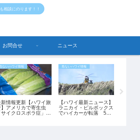
でも相談にのります！！
お問合せ
ニュース
危ないハワイ情報
危ないハワイ情報
ハワイ限定
最新情報更新【ハワイ旅
【ハワイ最新ニュース】
【ワイ
行】アメリカで寄生虫
ラニカイ・ピルボックス
イキキに「
「サイクロスポラ症」が
でハイカーが転落 53
できる
過去最大規模の流行 レ
歳女性が重傷、ヘリで救
きる？
タスが感染源の可能性も
助（動画あり）