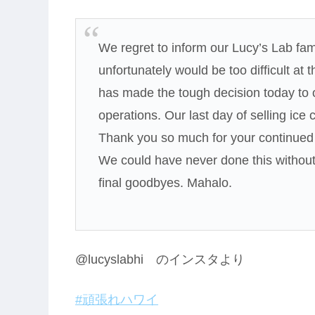
We regret to inform our Lucy’s Lab fami
unfortunately would be too difficult at 
has made the tough decision today to of
operations. Our last day of selling ic
Thank you so much for your continued 
We could have never done this witho
final goodbyes. Mahalo.
@lucyslabhi のインスタより
#頑張れハワイ