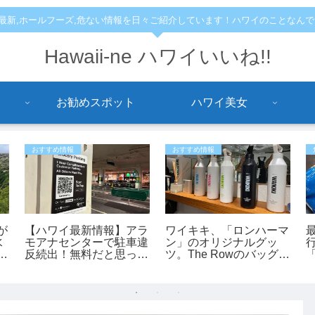
,最新,ホールフーズ,危ない情報を日々ご紹介しています！ハワイのことなん
Hawaii-ne ハワイいいね!!
お勧めスポット
ハワイ美女
おすすめ情報
おすすめ情報
が
【ハワイ最新情報】アラ
ワイキキ、「ロンハーマ
水
モアナセンターで駐車違
ン」のオリジナルグッ
9
反続出！無料だと思って
ツ。The Rowのバッグも
停めると最大150ドルの
あります。
罰金も