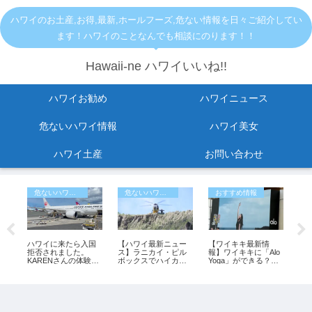
ハワイのお土産,お得,最新,ホールフーズ,危ない情報を日々ご紹介してい
ます！ハワイのことなんでも相談にのります！！
Hawaii-ne ハワイいいね!!
ハワイお勧め
ハワイニュース
危ないハワイ情報
ハワイ美女
ハワイ土産
お問い合わせ
危ないハワイ情報
危ないハワイ情報
おすすめ情報
に
ハワイに来たら入国
【ハワイ最新ニュー
【ワイキキ最新情
【
拒否されました。
ス】ラニカイ・ピル
報】ワイキキに「Alo
で
KARENさんの体験談
ボックスでハイカー
Yoga」ができる？ど
開
のご紹介。
が転落 53歳女性が
こに？いつできる？
か
重傷、ヘリで救助
バ
（動画あり）
更