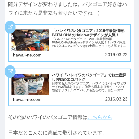
随分デザインが変わりましたね。パタゴニア好きはハ
ワイに来たら是非立ち寄りたいですね。）
「ハレイワのパタゴニア」2019年最新情報、
PATALOHAのHaleiwaデザインが人気！！
「ハレイワのパタゴニア」2019年最新情報、
PATALOHAのHaleiwaデザインが人気！！ハワイ限定
のパタゴニアのグッツはお土産にとっても人気です。
日本人の旅行者はもちろん、アメリカ本土からの旅行
者にも人気でいつもハレイワのパタゴニアは...
2019.03.22
hawaii-ne.com
ハワイ「ハレイワのパタゴニア」でお土産探
しお勧めエコバッグ
日本でも人気のパタゴニア、ハワイにはハレイワとワ
ードの2店舗あります。値段も日本より安く、ハワイ
限定オリジナルエコバッグもあるので、自分へのプレ
ゼント、お友達へのお土産にとってもお勧めです。ハ
レイワ、ワードともそれぞれのハワイパタゴニア限
2016.03.23
hawaii-ne.com
定...
その他のハワイのパタゴニア情報は
こちらから
日本だとこんなに高値で取引されています。