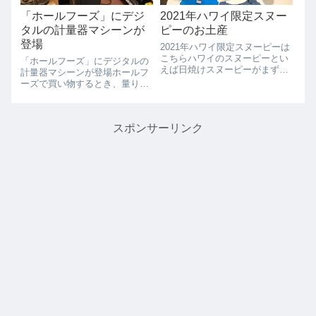
「ホールフーズ」にデジ
2021年ハワイ限定スヌー
タルの計量器マシーンが
ピーのお土産
登場
2021年ハワイ限定スヌーピーは
こちらハワイのスヌーピーとい
「ホールフーズ」にデジタルの
えば日焼けスヌーピーがまず頭
計量器マシーンが登場ホールフ
にうかびますが、それ以外にも
ーズで買い物するとき、量り売
ハワイ限定スヌーピーがあるの
りの野菜やフルーツの重さを量
知っていますか？2021年のハワ
るのに困ったことはないでしょ
イ限定スヌーピーグッツはこち
うか？いままでは、こんな感じ
らエコバッグ、Tシャツ、水
スポンサーリンク
のアナログの量りしかなかった
筒、タオル...
のでどこを読んだらよくわから
なかった人も多い...