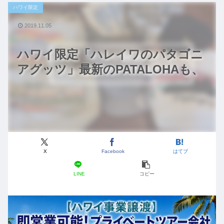
ハワイ限定
2019.11.05
ハワイ限定「ハレイワのパタゴニ
アグッツ」最新のPATALOHAも、
X
Facebook
はてブ
LINE
コピー