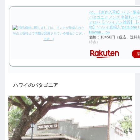
○o。【新作入荷!!】ハワイ限定 Pa
パタゴニア メンズ 半袖Tシャ
アロハ【ハワイアン雑貨】【
物】*ハワイ直輸入*pataloha Ho
Hawaii 。o○
価格：10450円（税込、送料別
時点)
ハワイのパタゴニア