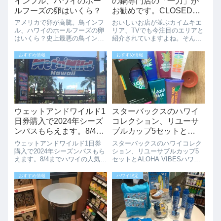
インフル、ハワイのホー
の鍋専門店の「一力」が
ルフーズの卵はいくら？
お勧めです。CLOSEDし
ました。
アメリカで卵が高騰。鳥インフ
おいしいお店が並ぶカイムキエ
ル、ハワイのホールフーズの卵
リア、TVでも今注目のエリアと
はいくら？史上最悪の鳥インフ
紹介されていますよね。そん
ルエンザの影響でアメリカ全土
な、カイムキに鍋専門店の「一
で卵の値段が上がり、在庫もか
力」のカイムキ店がオープンし
おすすめ情報
おすすめ情報
なり少なくなっています。写真
ました。アラモアナ店とは、ち
はカハラモールのホールフーズ
がい今流行の？回転寿司ならぬ
の2023/1/16の状況です。いつも
回転鍋方式になっています。ち
はホー...
ょっとわかりにく...
ウェットアンドワイルド1
スターバックスのハワイ
日券購入で2024年シーズ
コレクション、リユーサ
ンパスもらえます。8/4ま
ブルカップ5セットと
で
ALOHA VIBES
ウェットアンドワイルド1日券
スターバックスのハワイコレク
購入で2024年シーズンパスもら
ション、リユーサブルカップ5
えます。8/4までハワイの人気ウ
セットとALOHA VIBESハワイ
ォータープールのウェットワン
限定のリユーサブルカップ5個
ドワイルド（Wet'n'Wild
セットが発売されていました。
おすすめ情報
ハワイ限定
Hawaii）8/4までに1日券を購入
人気のリユーサブルカップのハ
すると2024/12/31までのシーズ
ワイ限定バージョンとあって日
ンパスがも...
本人観光客がいない中でもすぐ
に売り切...