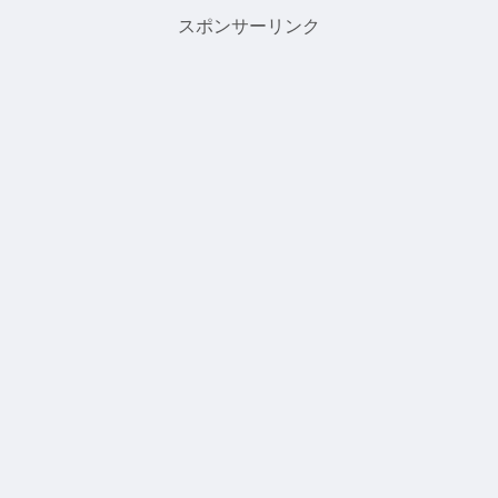
倒し頭を強く打ち死亡しまし
ク・シールは絶滅危惧種で、触
スポンサーリンク
た。現場は暗く、少し雨が降っ
ることはもちろんダメで、近く
ていたため滑りやすくなってい
寄ることも禁止されています。
たとのことです。男...
通常は、スタッフが確...