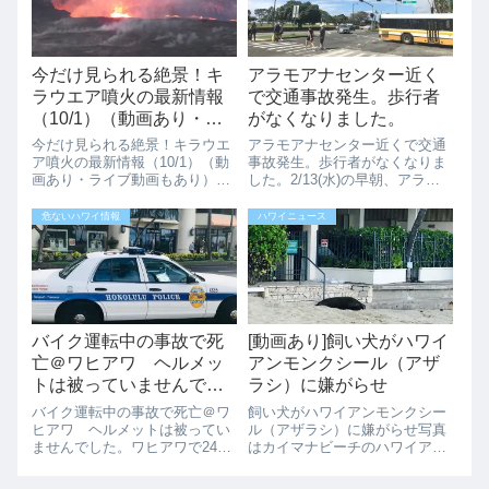
たそうです。...
す。ダニエル・K・...
今だけ見られる絶景！キ
アラモアナセンター近く
ラウエア噴火の最新情報
で交通事故発生。歩行者
（10/1）（動画あり・ラ
がなくなりました。
イブ動画もあり）
今だけ見られる絶景！キラウエ
アラモアナセンター近くで交通
ア噴火の最新情報（10/1）（動
事故発生。歩行者がなくなりま
画あり・ライブ動画もあり）ハ
した。2/13(水)の早朝、アラモ
ワイ島の人気観光スポット、ハ
アナセンター近くの交差点で、
ワイ火山国立公園のキラウエア
歩行者がピックアップトラック
危ないハワイ情報
ハワイニュース
の夜空が赤く輝く姿を見てみた
に衝突した後、死亡しました。
いですね。2025年10月1日時点
午前1時ごろ、58歳の男性がア
でのキラウエアの様子を紹介し
ラモアナ・ブールバードの左車
ます。...
線を東に...
バイク運転中の事故で死
[動画あり]飼い犬がハワイ
亡＠ワヒアワ ヘルメッ
アンモンクシール（アザ
トは被っていませんでし
ラシ）に嫌がらせ
た。
バイク運転中の事故で死亡＠ワ
飼い犬がハワイアンモンクシー
ヒアワ ヘルメットは被ってい
ル（アザラシ）に嫌がらせ写真
ませんでした。ワヒアワで24歳
はカイマナビーチのハワイア
の男性がモペッド（原付バイ
ン・モンク・シールです。ご存
ク）のスピードの出し過ぎで転
知のようにハワイアン・モン