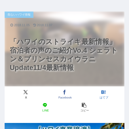
危ないハワイ情報
2018.11.05
2018.11.07
「ハワイのストライキ最新情報」
宿泊者の声のご紹介Vo.4 シェラト
ン＆プリンセスカイウラニ
Update11/4最新情報
X
Facebook
はてブ
LINE
コピー