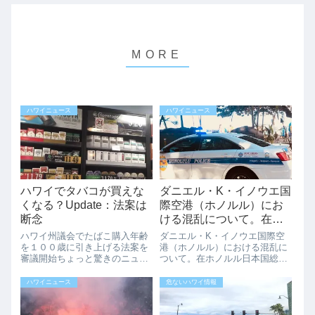
ハワイニュース
ハワイニュース
ハワイでタバコが買えな
ダニエル・K・イノウエ国
くなる？Update：法案は
際空港（ホノルル）にお
断念
ける混乱について。在ホ
ノルル日本国総領事館よ
ハワイ州議会でたばこ購入年齢
ダニエル・K・イノウエ国際空
り。
を１００歳に引き上げる法案を
港（ホノルル）における混乱に
審議開始ちょっと驚きのニュー
ついて。在ホノルル日本国総領
スが報道されていました。なん
事館より。在ホノルル日本国総
と、ハワイ州議会でタバコの購
領事館より、「ダニエル・K・
ハワイニュース
危ないハワイ情報
入が許可される年齢を現在の21
イノウエ国際空港（ホノルル）
歳から100歳以上まで段階的に
における混乱について」のメー
引き上げる法案の審議が始まっ
ルが届きましたのでご紹介で