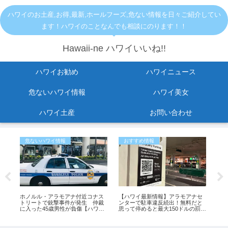
ハワイのお土産,お得,最新,ホールフーズ,危ない情報を日々ご紹介してい
ます！ハワイのことなんでも相談にのります！！
Hawaii-ne ハワイいいね!!
ハワイお勧め
ハワイニュース
危ないハワイ情報
ハワイ美女
ハワイ土産
お問い合わせ
危ないハワイ情報
おすすめ情報
お
止
ホノルル・アラモアナ付近コナス
【ハワイ最新情報】アラモアナセ
【ハ
ら出
トリートで銃撃事件が発生 仲裁
ンターで駐車違反続出！無料だと
い
変
に入った45歳男性が負傷【ハワイ
思って停めると最大150ドルの罰金
お土
最新ニュース】
も