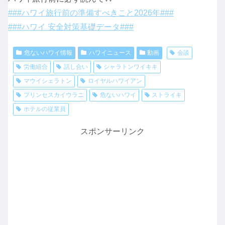
###ハワイ旅行前の準備すべきこと2026年###
###ハワイ 安全対策基礎データ###
危ないハワイ情報
ハワイニュース
動画
会談
労働組合
話し合い
シャラトンワイキキ
マウイシェラトン
ロイヤルハワイアン
プリンセスカイウラニ
危ないハワイ
ストライキ
ホテルの従業員
スポンサーリンク