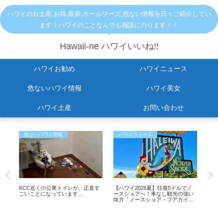
ハワイのお土産,お得,最新,ホールフーズ,危ない情報を日々ご紹介してい
ます！ハワイのことなんでも相談にのります！！
Hawaii-ne ハワイいいね!!
ハワイお勧め
ハワイニュース
危ないハワイ情報
ハワイ美女
ハワイ土産
お問い合わせ
危ないハワイ情報
ハワイニュース
お
オ
KCC近くの公衆トイレが、正直す
【ハワイ2026夏】往復5ドルでノ
ワ
バッ
ごいことになっています…
ースショアへ！車なし観光の強い
方
味方「ノースショア・フアカイ」
シャトルが運行開始！