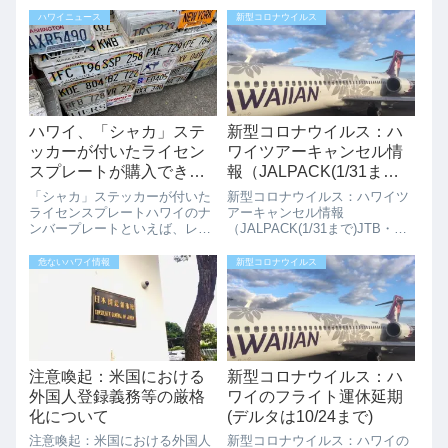
ハワイニュース
新型コロナウイルス
ハワイ、「シャカ」ステ
新型コロナウイルス：ハ
ッカーが付いたライセン
ワイツアーキャンセル情
スプレートが購入できま
報（JALPACK(1/31ま
す
で)JTB・HIS(1/7まで)）
「シャカ」ステッカーが付いた
新型コロナウイルス：ハワイツ
ライセンスプレートハワイのナ
アーキャンセル情報
ンバープレートといえば、レン
（JALPACK(1/31まで)JTB・
ボー柄でなんともハワイらしい
HIS(1/7まで)）11/6から日本か
デザインですよね。6月まで
らの渡航者に対する１４日間の
危ないハワイ情報
新型コロナウイルス
に、「シャカ」ステッカーが付
自己隔離を免除する事前検査プ
いた新しいライセンスプレート
ログラムの開始され、観光業が
を購入できるようになります。
再開されつつあり、ANAセー
これで運転中にハン...
ル...
注意喚起：米国における
新型コロナウイルス：ハ
外国人登録義務等の厳格
ワイのフライト運休延期
化について
(デルタは10/24まで)
注意喚起：米国における外国人
新型コロナウイルス：ハワイの