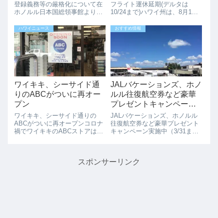
登録義務等の厳格化について在
フライト運休延期(デルタは
ホノルル日本国総領事館より注
10/24まで)ハワイ州は、8月1日
意喚起のメールが届きましたの
から事前検査で陰性の場合には
で紹介します。「注意喚起：米
14日間隔離免除をすると発表し
ハワイニュース
おすすめ情報
国における外国人登録義務等の
ましたが、ハワイは少しづつ経
厳格化について」の注意喚起が
済活動が再開されていますが、
ありました。【重要】2025年4
ハワイの観光業再開にはまだま
月11日より...
だ時間が...
ワイキキ、シーサイド通
JALバケーションズ、ホノ
りのABCがついに再オー
ルル往復航空券など豪華
プン
プレゼントキャンペーン
実施中（3/31まで）
ワイキキ、シーサイド通りの
JALバケーションズ、ホノルル
ABCがついに再オープンコロナ
往復航空券など豪華プレゼント
禍でワイキキのABCストアは閉
キャンペーン実施中（3/31ま
まっているところが多くありま
で）JALのマイルが貯まるリゾ
した。そんな中、アメリカ本土
ートステイ紹介サイト「JALバ
からの観光客が戻ってきている
ケーションズ」のホームページ
スポンサーリンク
ワイキキでは、シーサイドアベ
のリニューアルを記念した懸賞
ニュー（ワイキキショッピング
キャンペーンが2023年3月31日
プラザの前の通...
ま...