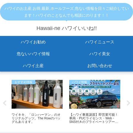
ハワイのお土産,お得,最新,ホールフーズ,危ない情報を日々ご紹介してい
ます！ハワイのことなんでも相談にのります！！
Hawaii-ne ハワイいいね!!
ハワイお勧め
ハワイニュース
危ないハワイ情報
ハワイ美女
ハワイ土産
お問い合わせ
おすすめ情報
ハワイ情報
お
止
ワイキキ、「ロンハーマン」のオ
【ハワイ事業譲渡】即営業可能！
ワ
ら出
リジナルグッツ。The Rowのバッ
車両・PUCライセンス・Web・
方
変
グもあります。
SNS付きのプライベートツアー会
社