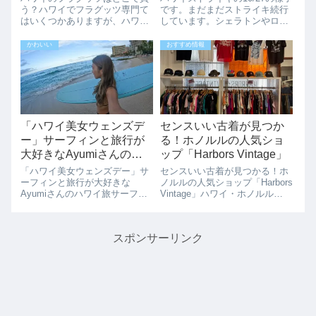
う？ハワイでフラグッツ専門て
です。まだまだストライキ続行
はいくつかありますが、ハワイ
しています。シェラトンやロイ
のクムがお勧めするフラグッツ
ヤルハワイアンホテル前は静か
専門店は、「J&L Trading
ですが、ロイヤルハワイアンセ
かわいい
おすすめ情報
House」です。ハワイでフラを
ンターのカラカウア通りでスト
習っている子はみなここでプイ
ライキしています。17時半頃に
リやイプを購入するそうです。
はストライキの人達が少なくな
「J...
っていま...
「ハワイ美女ウェンズデ
センスいい古着が見つか
ー」サーフィンと旅行が
る！ホノルルの人気ショ
大好きなAyumiさんのハ
ップ「Harbors Vintage」
ワイ旅
「ハワイ美女ウェンズデー」サ
センスいい古着が見つかる！ホ
ーフィンと旅行が大好きな
ノルルの人気ショップ「Harbors
Ayumiさんのハワイ旅サーフィ
Vintage」ハワイ・ホノルル
ンと旅行が大好きなAyumiさん
で“ちょっといい古着屋ないか
の家族ハワイ旅行をインタビュ
な？”と思ったら、まずチェック
ーさせていただきました。2019
してほしいのがHarbors
スポンサーリンク
年のインタビューはこちら。
Vintage。■ とにかく「当たり」
2024年4月のインタビューはこ
が見つかる古着屋...
ちら。...