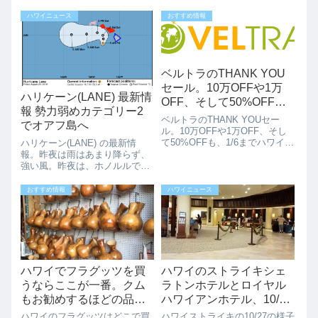
ハワイニュース
おすすめ情報
ベルトラのTHANK YOU
セール。10万OFFや1万
ハリケーン(LANE) 最新情
OFF、そして50%OFF
報 勢力弱めカテゴリー2
も、1/6まで
ベルトラのTHANK YOUセー
でオアフ島へ
ル。10万OFFや1万OFF、そし
て50%OFFも、1/6までハワイ旅
ハリケーン(LANE) の最新情
行の航空券、ホテルのパッケー
報。昨夜は雨はあまり降らず、
ジのセール情報は色々と紹介し
強い風。昨夜は、ホノルルでは
ていますが、航空券、ホテルを
あまり雨は降らず、強い風が吹
とったら次は、オプショナルツ
きました。（マキキの家では屋
おすすめ情報
ハワイニュース
アーですね。オプショナルツ...
根が飛んだとかニュースでやっ
てました。）シェルターでは、
1000名以上の人が避難して夜を
過ごした...
ハワイでフラグッツを買
ハワイのストライキシェ
うならここが一番。クム
ラトンホテルとロイヤル
もお勧めするほどの品揃
ハワイアンホテル、10/27
え。
の様子
ハワイのフラグッツはどこで買
ハワイストライキの10/27の様子