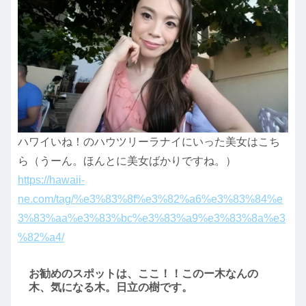
ハワイいね！のハウツリーラナイにいった美女はこち
ら（うーん。ほんとに美女ばかりですね。）
https://hawaii-
ne.com/tag/%e3%83%8f%e3%82%a6%e3%83%84%e
3%83%aa%e3%83%bc%e3%83%a9%e3%83%8a%e3
%82%a4/
お勧めのスポットは、ここ！！このー木なんの
木、気になる木。日立の樹です。