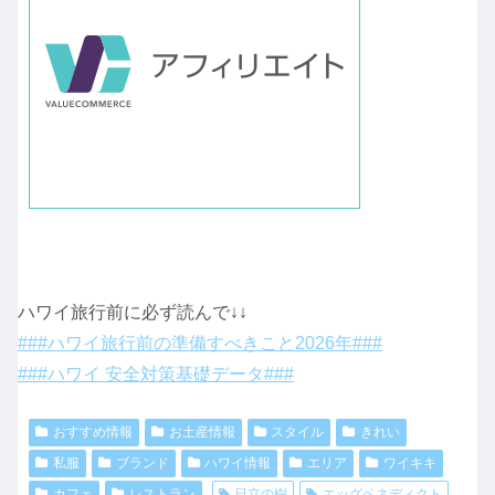
ハワイ旅行前に必ず読んで↓↓
###ハワイ旅行前の準備すべきこと2026年###
###ハワイ 安全対策基礎データ###
おすすめ情報
お土産情報
スタイル
きれい
私服
ブランド
ハワイ情報
エリア
ワイキキ
カフェ
レストラン
日立の樹
エッグベネディクト