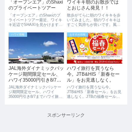
「オープンエア」のShaxi
ワイキキ朝のお散歩では
のプライベートツアー
とおじさん発見！！
「オープンエア」のShaxiのプ
散歩がてらに朝のワイキキを歩
ライベートツアー最近、ワイキ
いてみました。朝のワイキキは
キ近辺でSHAXIを見かけます。
すごく気持ちが良いです。風が
オープンドアーのプライベート
ここちよく、お日様も暑くない
タクシーSHAXIで、ハワイの風
ので、ジョギングや散歩を楽し
ハワイ情報
おすすめ情報
を感じながらワイキキ周辺を楽
む人々が多くいます。また、朝
しむことができます。SHAXI
から、サーフィン、ボギーボー
は、5人乗りで、色々なツアー
ド、YOGA、ビーチバレーとス
が...
ポーツを楽しん...
JAL海外ダイナミックパッ
ハワイ旅行を買うなら
ケージ期間限定セール、
今。JTB&HIS「新春セー
ハワイ35000円引き8/7ま
ル」をお見逃しなく。
で
JAL海外ダイナミックパッケー
ハワイ旅行を買うなら今。
ジ期間限定セール、ハワイ
JTB&HIS「新春セール」をお見
35000円引き8/7までハワイ旅行
逃しなく。JTBの福春セール。
検討しませんか？ジャルパック
第一弾は、2018/1/1正午から。
が海外ツアーの期間限定タイム
売り切れ必須です。お見逃しな
セール開始しています。JAL海
く。HISの初夢フェア。オンラ
スポンサーリンク
外ダイナミックパッケージで
イン予約も受付中です。電話受
は、8月7日（水）までの”期間限
付は、1/4の9:30からです...
定”で...