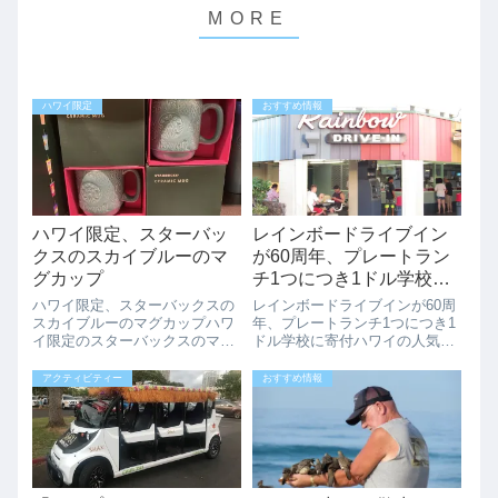
ハワイ限定
おすすめ情報
ハワイ限定、スターバッ
レインボードライブイン
クスのスカイブルーのマ
が60周年、プレートラン
グカップ
チ1つにつき1ドル学校に
寄付
ハワイ限定、スターバックスの
レインボードライブインが60周
スカイブルーのマグカップハワ
年、プレートランチ1つにつき1
イ限定のスターバックスのマグ
ドル学校に寄付ハワイの人気プ
カップ。ハワイの海、マノアの
レート屋さん「レインボードラ
緑のスタバを思い出すようなス
イブイン」が60周年を迎えまし
アクティビティー
おすすめ情報
カイブルーが可愛いです。
た。その60周年を記念して、プ
HAWAIIの文字にスタバのマー
レートランチ1つにつき1ドルを
ク、ハワイのお土産によさそう
地域の公立学校に寄付すると発
ですね。お値段は...
表しま...