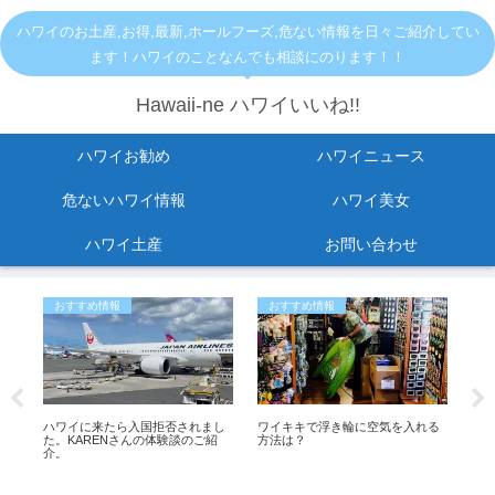
ハワイのお土産,お得,最新,ホールフーズ,危ない情報を日々ご紹介してい
ます！ハワイのことなんでも相談にのります！！
Hawaii-ne ハワイいいね!!
ハワイお勧め
ハワイニュース
危ないハワイ情報
ハワイ美女
ハワイ土産
お問い合わせ
おすすめ情報
おすすめ情報
お
！
ハワイに来たら入国拒否されまし
ワイキキで浮き輪に空気を入れる
【
1
た。KARENさんの体験談のご紹
方法は？
ルー
ペ
介。
席
更