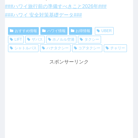
###ハワイ旅行前の準備すべきこと2026年###
###ハワイ 安全対策基礎データ###
おすすめ情報
ハワイ情報
お得情報
UBER
LIFT
ザバス
ホノルル空港
タクシー
シャトルバス
ハナタクシー
コアタクシー
チャリー
スポンサーリンク