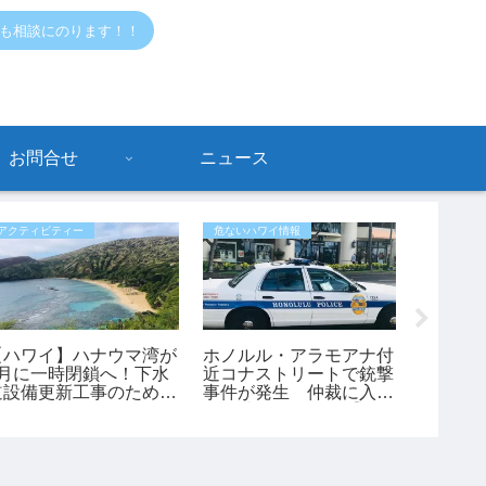
でも相談にのります！！
お問合せ
ニュース
アクティビティー
危ないハワイ情報
危ないハワ
【ハワイ】ハナウマ湾が
ホノルル・アラモアナ付
【ハワ
8月に一時閉鎖へ！下水
近コナストリートで銃撃
ラニカ
道設備更新工事のため9
事件が発生 仲裁に入っ
でハイカ
日間クローズ
た45歳男性が負傷【ハ
歳女性
ワイ最新ニュース】
助（動