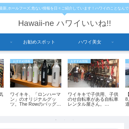
,最新,ホールフーズ,危ない情報を日々ご紹介しています！ハワイのことなん
Hawaii-ne ハワイいいね!!
お勧めスポット
ハワイ美女
おすすめ情報
おすすめ情報
気
ワイキキ、「ロンハーマ
ワイキキで子供用、子供
ン」のオリジナルグッ
のせ自転車がある自転車
ツ。The Rowのバッグも
レンタル屋さん。
あります。
「bikeadelic」