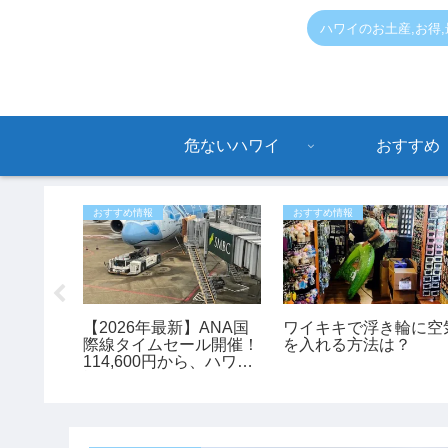
ハワイのお土産,お得
危ないハワイ
おすすめ
おすすめ情報
おすすめ情報
情報】ワ
【2026年最新】ANA国
ワイキキで浮き輪に空
Yoga」が
際線タイムセール開催！
を入れる方法は？
？いつで
114,600円から、ハワイ
旅行がお得に予約できる
チャンス