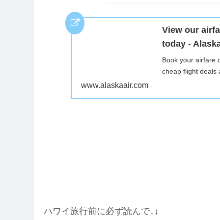
View our airf
today - Alaska
Book your airfare 
cheap flight deals
www.alaskaair.com
ハワイ旅行前に必ず読んで↓↓