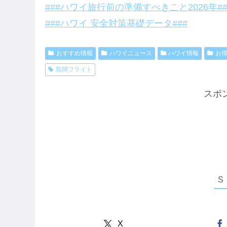
###ハワイ旅行前の準備すべきこと2026年##
###ハワイ 安全対策基礎データ###
おすすめ情報
ハワイニュース
ハワイ情報
お
島間フライト
スポ
X