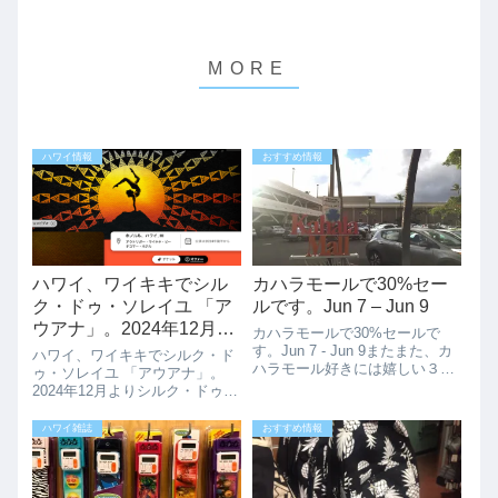
ハワイ情報
おすすめ情報
ハワイ、ワイキキでシル
カハラモールで30%セー
ク・ドゥ・ソレイユ 「ア
ルです。Jun 7 – Jun 9
ウアナ」。2024年12月よ
カハラモールで30%セールで
り
す。Jun 7 - Jun 9またまた、カ
ハワイ、ワイキキでシルク・ド
ハラモール好きには嬉しい３
ゥ・ソレイユ 「アウアナ」。
０％オフイベントです。普段は
2024年12月よりシルク・ドゥ・
安くならないレギュラー価格の
ソレイユ ハワイが始まります。
商品がなんと30%OFFで購入で
シルク・ドゥ・ソレイユの「ア
ハワイ雑誌
おすすめ情報
きちゃいますよ。6/6(金)〜
ウアナ」が、2024年12月より、
6/9(日)だけなので、こ...
アウトリガー・ワイキキ・ビー
チコマー・ホテル内のシアター
に...