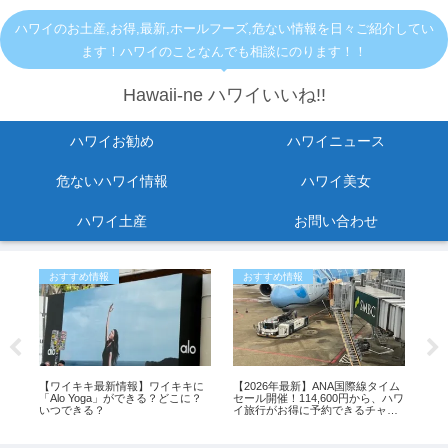
ハワイのお土産,お得,最新,ホールフーズ,危ない情報を日々ご紹介してい
ます！ハワイのことなんでも相談にのります！！
Hawaii-ne ハワイいいね!!
ハワイお勧め
ハワイニュース
危ないハワイ情報
ハワイ美女
ハワイ土産
お問い合わせ
おすすめ情報
おすすめ情報
危
の
【ワイキキ最新情報】ワイキキに
【2026年最新】ANA国際線タイム
KC
温
「Alo Yoga」ができる？どこに？
セール開催！114,600円から、ハワ
ご
ハワ
いつできる？
イ旅行がお得に予約できるチャン
ス