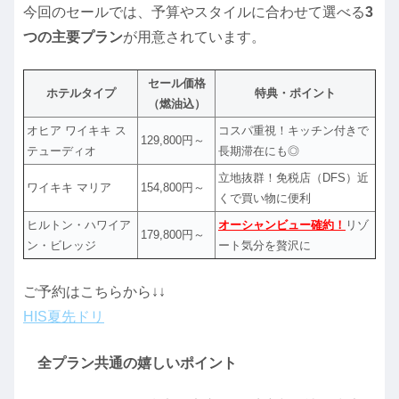
今回のセールでは、予算やスタイルに合わせて選べる
3
つの主要プラン
が用意されています。
セール価格
ホテルタイプ
特典・ポイント
（燃油込）
オヒア ワイキキ ス
コスパ重視！キッチン付きで
129,800円～
テューディオ
長期滞在にも◎
立地抜群！免税店（DFS）近
ワイキキ マリア
154,800円～
くで買い物に便利
ヒルトン・ハワイア
オーシャンビュー確約！
リゾ
179,800円～
ン・ビレッジ
ート気分を贅沢に
ご予約はこちらから↓↓
HIS夏先ドリ
全プラン共通の嬉しいポイント