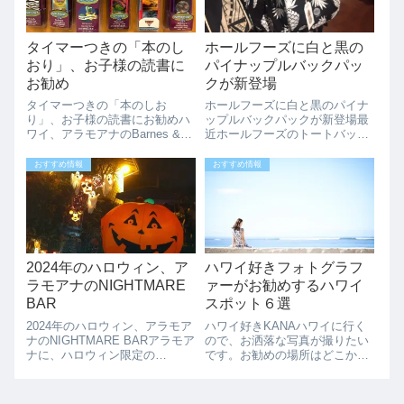
タイマーつきの「本のし
ホールフーズに白と黒の
おり」、お子様の読書に
パイナップルバックパッ
お勧め
クが新登場
タイマーつきの「本のしお
ホールフーズに白と黒のパイナ
り」、お子様の読書にお勧めハ
ップルバックパックが新登場最
ワイ、アラモアナのBarnes &
近ホールフーズのトートバッグ
Noble（バーンズ・アンド・ノ
は新しいのが出ていませんでし
ーブル）でタイマーつきのしお
たが、ブラックのパイナップル
おすすめ情報
おすすめ情報
りが売ってます。ハワイでは小
バックパックが登場していまし
さいお子さんが学校の読書の宿
た。今まではトートバックばか
題で時間を計る時に使っていた
りでバックパックはとても新鮮
りします...
ですね、ポケット...
2024年のハロウィン、ア
ハワイ好きフォトグラフ
ラモアナのNIGHTMARE
ァーがお勧めするハワイ
BAR
スポット６選
2024年のハロウィン、アラモア
ハワイ好きKANAハワイに行く
ナのNIGHTMARE BARアラモア
ので、お洒落な写真が撮りたい
ナに、ハロウィン限定の
です。お勧めの場所はどこかあ
NIGHTMARE BAR（ハロウィン
りますでしょうか？ハワイいい
テーマのポップアップバー）が
ね!! 編集長AKAハワイはインス
オープン。場所は、以前の
タ映えスポットがいっぱい。フ