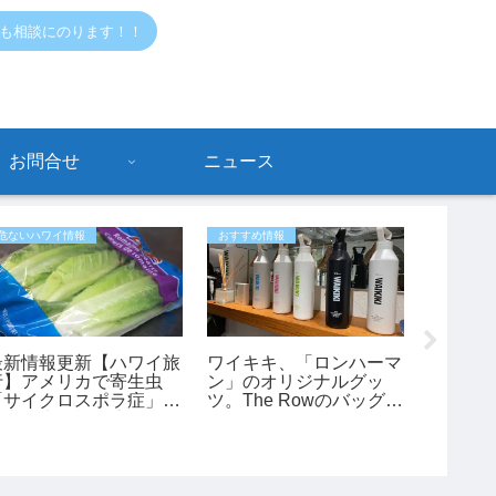
でも相談にのります！！
お問合せ
ニュース
危ないハワイ情報
おすすめ情報
おすすめ情
最新情報更新【ハワイ旅
ワイキキ、「ロンハーマ
【ハワ
行】アメリカで寄生虫
ン」のオリジナルグッ
月限定！
「サイクロスポラ症」が
ツ。The Rowのバッグも
ジ訪問
過去最大規模の流行 レ
あります。
車券が
タスが感染源の可能性も
ンペー