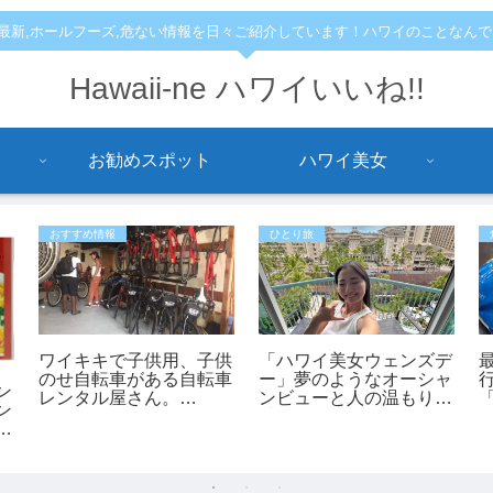
,最新,ホールフーズ,危ない情報を日々ご紹介しています！ハワイのことなん
Hawaii-ne ハワイいいね!!
お勧めスポット
ハワイ美女
おすすめ情報
ひとり旅
ワイキキで子供用、子供
「ハワイ美女ウェンズデ
のせ自転車がある自転車
ー」夢のようなオーシャ
ン
レンタル屋さん。
ンビューと人の温もりに
ン
「bikeadelic」
感動！あかねさんの1人
ア
ハワイ滞在記