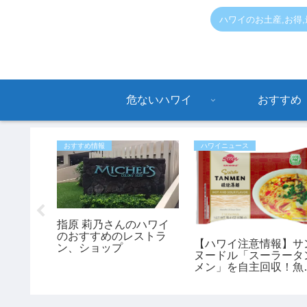
ハワイのお土産,お得
危ないハワイ
おすすめ
おすすめ情報
ハワイニュース
モアナ付
指原 莉乃さんのハワイ
トで銃撃
のおすすめのレストラ
【ハワイ注意情報】サ
裁に入っ
ン、ショップ
ヌードル「スーラータ
負傷【ハ
メン」を自主回収！魚
ス】
レルギーの方は要注意