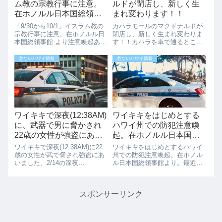
ム教の宗教行事に注意。
ルドが閉店し、新しく生
在ホノルル日本国総領事
まれ変わります！！
館 より注意喚起ありまし
「9/30から10/1」イスラム教の
カハラモールのマクドナルドが
た。
宗教行事に注意。在ホノルル日
閉店し、新しく生まれ変わりま
本国総領事館 より注意喚起あり
す！！カハラを車で通るとこん
ました。日本は、北朝鮮問題で
な景色を目にしますね。何が起
揺れていますが、9月15日にロ
きているのでしょうか？マック
危ないハワイ情報
危ないハワイ情報
ンドンでも地下鉄テロが発生し
閉店、小僧寿しも閉店、そして
テロに対する注意も必要です。
新たにオープンするよ。今まで
在ホノルル日本国総領事館は、
あったカハラのマクドナルド
9/...
は、2017年3月...
ワイキキで深夜(12:38AM)
ワイキキをはじめとする
に、武器で男に脅かされ
ハワイ州での防犯注意喚
22歳の女性が強盗にあり
起。在ホノルル日本国総
ました。
領事館より。
ワイキキで深夜(12:38AM)に22
ワイキキをはじめとするハワイ
歳の女性が武で脅され強盗にあ
州での防犯注意喚起。在ホノル
いました。2/14の深夜
ル日本国総領事館より。最近は
(12:38AM)にワイキキのTusitala
ハワイでは色々な事件が発生し
Streetで22歳の女性が武器で脅
ています。警察官が多くいるワ
され強盗にあいました。
イキキの昼間ですら大きな事件
スポンサーリンク
Weapon（武器）で脅されたと
が発生しています。（ワイキキ
記事になって...
の犯罪マップはこちら確認でき
ます。）ハワイで...