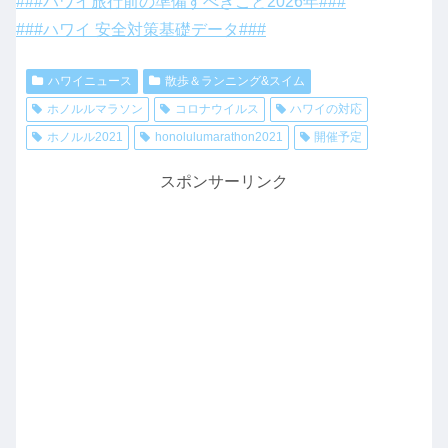
###ハワイ旅行前の準備すべきこと2026年###
###ハワイ 安全対策基礎データ###
ハワイニュース
散歩＆ランニング&スイム
ホノルルマラソン
コロナウイルス
ハワイの対応
ホノルル2021
honolulumarathon2021
開催予定
スポンサーリンク