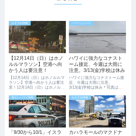
おすすめ情報
ハワイニュース
【12月14日（日）はホノ
ハワイに強力なコナスト
ルルマラソン】空港へ向
ーム接近、今週は大雨に
かう人は要注意！
注意。3/13(金)学校は休み
【12月14日（日）はホノルルマ
ハワイに強力なコナストーム接
ラソン】空港へ向かう人は要注
近、今週は大雨に注意。
意！12月14日（日）はホノルル
3/13(金)学校は休み＊写真は、
マラソンの開催日です。ワイキ
2026年2月のオアフ島で洪水の
キ周辺を中心に大規模な交通規
様子です。ハワイに強力なコナ
危ないハワイ情報
おすすめ情報
制が行われます。特にカラカウ
ストーム（Kona storm）が接近
ア通り沿いのホテルに宿泊して
しており、今週から週末にかけ
いて朝に空港へ向かう予定のあ
て大雨や洪水の可能性があると
る方は要...
気...
「9/30から10/1」イスラ
カハラモールのマクドナ