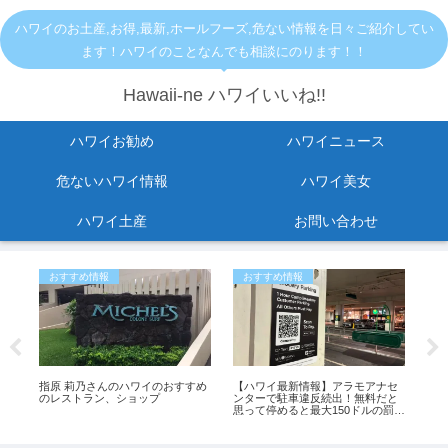
ハワイのお土産,お得,最新,ホールフーズ,危ない情報を日々ご紹介してい
ます！ハワイのことなんでも相談にのります！！
Hawaii-ne ハワイいいね!!
ハワイお勧め
ハワイニュース
危ないハワイ情報
ハワイ美女
ハワイ土産
お問い合わせ
おすすめ情報
おすすめ情報
ア
る
指原 莉乃さんのハワイのおすすめ
【ハワイ最新情報】アラモアナセ
【
のレストラン、ショップ
ンターで駐車違反続出！無料だと
閉
思って停めると最大150ドルの罰金
め9
も