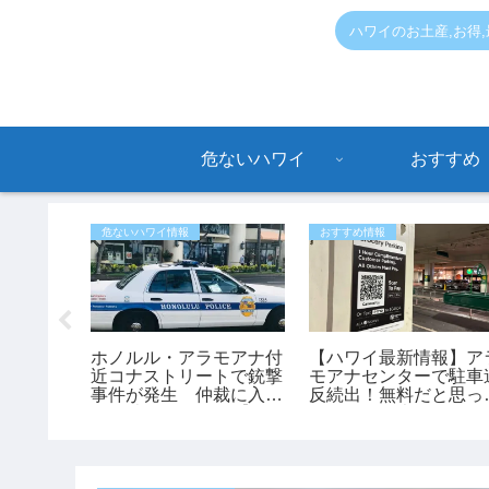
ハワイのお土産,お得
危ないハワイ
おすすめ
危ないハワイ情報
おすすめ情報
ュース】
ホノルル・アラモアナ付
【ハワイ最新情報】ア
ボックス
近コナストリートで銃撃
モアナセンターで駐車
落 53
事件が発生 仲裁に入っ
反続出！無料だと思っ
ヘリで救
た45歳男性が負傷【ハ
停めると最大150ドル
ワイ最新ニュース】
罰金も