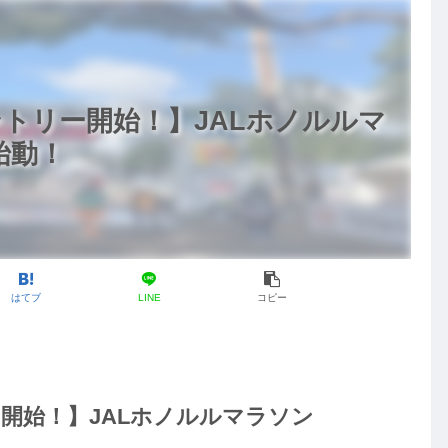
トリー開始！】JALホノルルマ
始動！
はてブ
LINE
コピー
開始！】JALホノルルマラソン