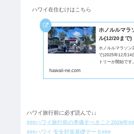
ハワイ在住むけはこちら
ホノルルマラソ
ル(12/20まで)
ホノルルマラソン2
で)2025年12
トリーが開始です。
95.50ドル）は、12/
hawaii-ne.com
ハワイ旅行前に必ず読んで↓↓
###ハワイ旅行前の準備すべきこと2026年##
###ハワイ 安全対策基礎データ###