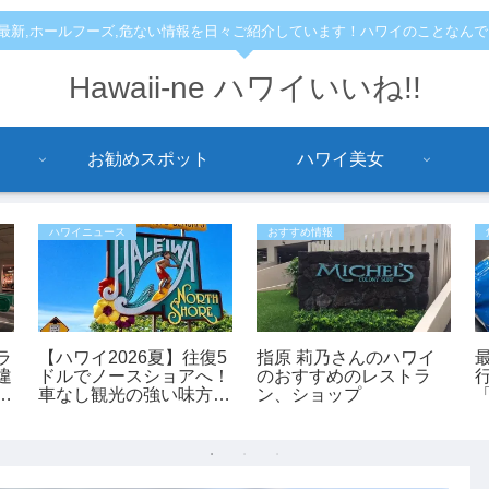
,最新,ホールフーズ,危ない情報を日々ご紹介しています！ハワイのことなん
Hawaii-ne ハワイいいね!!
お勧めスポット
ハワイ美女
ハワイニュース
おすすめ情報
ラ
【ハワイ2026夏】往復5
指原 莉乃さんのハワイ
違
ドルでノースショアへ！
のおすすめのレストラ
て
車なし観光の強い味方
ン、ショップ
の
「ノースショア・フアカ
イ」シャトルが運行開
始！