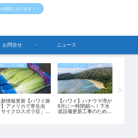
でも相談にのります！！
お問合せ
ニュース
危ないハワイ情報
アクティビティー
ハワイ情報
最新情報更新【ハワイ旅
【ハワイ】ハナウマ湾が
【ハワ
行】アメリカで寄生虫
8月に一時閉鎖へ！下水
業可能！
「サイクロスポラ症」が
道設備更新工事のため9
イセンス
過去最大規模の流行 レ
日間クローズ
付きの
タスが感染源の可能性も
ー会社