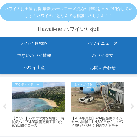
ハワイのお土産,お得,最新,ホールフーズ,危ない情報を日々ご紹介してい
ます！ハワイのことなんでも相談にのります！！
Hawaii-ne ハワイいいね!!
ハワイお勧め
ハワイニュース
危ないハワイ情報
ハワイ美女
ハワイ土産
お問い合わせ
アクティビティー
おすすめ情報
お
直す
【ハワイ】ハナウマ湾が8月に一時
【2026年最新】ANA国際線タイム
【
閉鎖へ！下水道設備更新工事のた
セール開催！114,600円から、ハワ
ルー
め9日間クローズ
イ旅行がお得に予約できるチャン
席
ス
更