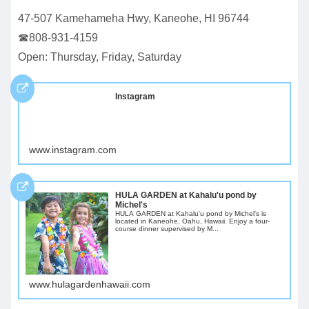
47-507 Kamehameha Hwy, Kaneohe, HI 96744
☎808-931-4159
Open: Thursday, Friday, Saturday
Instagram
www.instagram.com
HULA GARDEN at Kahalu'u pond by
Michel's
HULA GARDEN at Kahalu'u pond by Michel's is
located in Kaneohe, Oahu, Hawaii. Enjoy a four-
course dinner supervised by M...
www.hulagardenhawaii.com