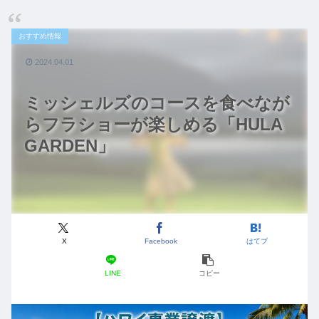
おすすめ情報
2024.04.01
ミッシェルズのコースを食べなが
らフラショーが楽しめる「HULA
GARDEN」
X
Facebook
はてブ
LINE
コピー