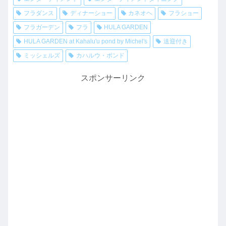
フラダンス
ディナーショー
カネオヘ
フラショー
フラガーデン
フラ
HULA GARDEN
HULA GARDEN at Kahalu'u pond by Michel's
送迎付き
ミッシェルズ
カハルウ・ポンド
スポンサーリンク