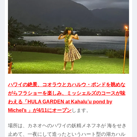
ハワイの絶景、コオラウとカハルウ・ポンドを眺めな
がらフラショーを楽しみ、ミッシェルズのコースが味
わえる「HULA GARDEN at Kahalu’u pond by
Michel’s 」が4/11にオープン
します。
場所は、カネオヘのハワイの妖精メネフネが 海をせき
止めて、一夜にして造ったというハート型の湖カハル