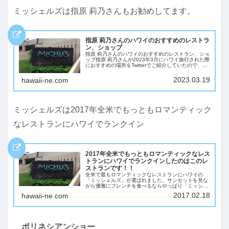
ミッシェルズは指原 莉乃さんもお勧めしてます。
指原 莉乃さんのハワイのおすすめのレストラ
ン、ショップ
指原 莉乃さんのハワイのおすすめのレストラン、ショ
ップ指原 莉乃さんが2023年3月にハワイ旅行された際
におすすめの場所をTwitterでご紹介していたので、そ
のレストラン、ショップのご紹介です。実は！またま
たハワイに行ってました‍♀️今回...
2023.03.19
hawaii-ne.com
ミッシェルズは2017年全米でもっともロマンティック
なレストランにハワイでランクイン
2017年全米でもっともロマンティックなレス
トランにハワイでランクインしたのはこのレ
ストランです！！
全米で最もロマンティックなレストランにハワイの
「ミッシェルズ」が選ばれました。サンセットを見な
がら優雅にフレンチを食べるならやっぱり「ミッシェ
ルズ」が最高ですよね。オープンテーブルが主催の全
2017.02.18
hawaii-ne.com
米で最もロマンチックなレストラン100に選ばれて
い...
ポリネシアンショー