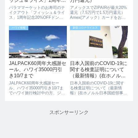
ッシュ＆ライス」1周年記
万円還元）
念20%OFF
パラママーケットのお寿司のテ
アメックスでZIPAIRが最大20%
イクアウト「フィッシュ＆ライ
還元（7.5万円で1.5万円還元）
ス」1周年記念20%OFFドンキ
Amex(アメック）カードをお持
ホーテ横の韓国スーパー「パラ
ちの方、ZIPAIR購入時のキャン
ママーケット」のお寿司のテイ
ペーンが実施されています。
ハワイ情報
新型コロナウイルス
クアウト屋さん「FISH＆
7/31までにZIPAIRのサイトでア
RICE」がオープン１周年記念
メックスで購入すると75,000 円
で、２０％OFFのキャンペーン
(税...
実施してい...
JALPACK60周年大感謝セ
日本入国前のCOVID-19に
ール、ハワイ35000円引
関する検査証明について
き10/7まで
（最新情報）(在ホノルル
日本国総領事館より。)
JALPACK60周年大感謝セー
日本入国前のCOVID-19に関す
ル、ハワイ35000円引き10/7ま
る検査証明について（最新情
でハワイ旅行検討中の方、ジャ
報）(在ホノルル日本国総領事館
ルパックが60周年大感謝セール
より。)在ホノルル日本国総領事
期間限定タイムセール開始して
館より「日本入国前のCOVID-
います。JAL海外ダイナミック
19に関する検査証明について
スポンサーリンク
パッケージでは、10月7日まで
（最新情報）(在ホノルル日本国
の”期間限定”でタイムセー...
総領事館より。)」のメールが
届...