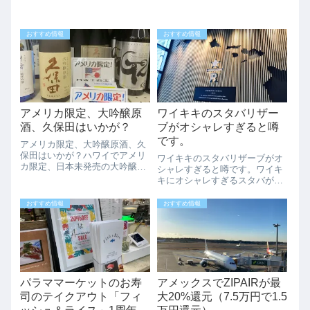
おすすめ情報
おすすめ情報
アメリカ限定、大吟醸原
ワイキキのスタバリザー
酒、久保田はいかが？
ブがオシャレすぎると噂
です。
アメリカ限定、大吟醸原酒、久
保田はいかが？ハワイでアメリ
ワイキキのスタバリザーブがオ
カ限定、日本未発売の大吟醸原
シャレすぎると噂です。ワイキ
酒、久保田が販売されていま
キにオシャレすぎるスタバがで
す。日本酒好きの方は是非、ア
きたとローカルの間でも人気に
メリカ限定の久保田飲んでみて
なっています。場所は、クヒオ
おすすめ情報
おすすめ情報
ください。Food
ストリートとシーサイドアベニ
Pairings: Buttery scallops,...
ューのかどで新しくできたハイ
アットセントリックホテルの1
階にで、名前もた...
パラママーケットのお寿
アメックスでZIPAIRが最
司のテイクアウト「フィ
大20%還元（7.5万円で1.5