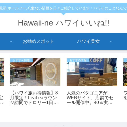
,最新,ホールフーズ,危ない情報を日々ご紹介しています！ハワイのことなん
Hawaii-ne ハワイいいね!!
お勧めスポット
ハワイ美女
おすすめ情報
おすすめ情報
【ハワイ旅お得情報】8
人気のパタゴニアが
定
月限定！LeaLeaラウン
WEBサイト、店舗でセ
土
ジ訪問でトロリー1日乗
ール開催中。40％実施
車券が全員もらえるキャ
中
ンペーン開催中