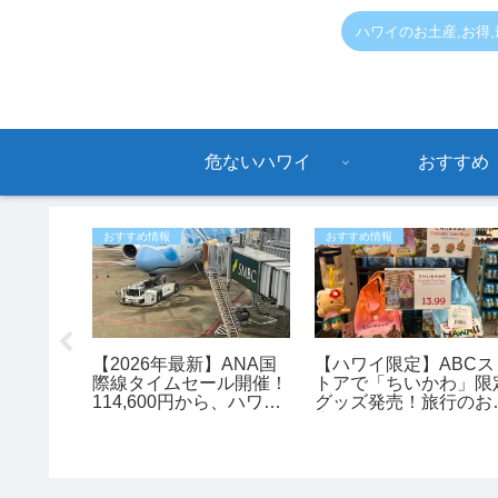
ハワイのお土産,お得
危ないハワイ
おすすめ
おすすめ情報
おすすめ情報
報】アラ
【2026年最新】ANA国
【ハワイ限定】ABCス
で駐車違
際線タイムセール開催！
トアで「ちいかわ」限
と思って
114,600円から、ハワイ
グッズ発売！旅行のお
0ドルの
旅行がお得に予約できる
産にもおすすめ♪
チャンス