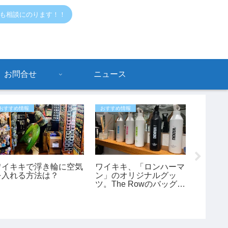
でも相談にのります！！
お問合せ
ニュース
おすすめ情報
おすすめ情報
おすすめ情
ワイキキで浮き輪に空気
ワイキキ、「ロンハーマ
【ハワ
を入れる方法は？
ン」のオリジナルグッ
マホ禁
ツ。The Rowのバッグも
月3日
あります。
スクー
も変更