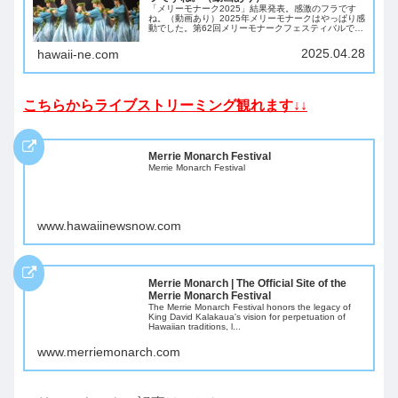
「メリーモナーク2025」結果発表。感激のフラです
ね。（動画あり）2025年メリーモナークはやっぱり感
動でした。第62回メリーモナークフェスティバルで、
オアフ島のHula Hālau ʻO Kamuela（クムフラ：
Kunewa Mook＆...
2025.04.28
hawaii-ne.com
こちらからライブストリーミング観れます↓↓
Merrie Monarch Festival
Merrie Monarch Festival
www.hawaiinewsnow.com
Merrie Monarch | The Official Site of the
Merrie Monarch Festival
The Merrie Monarch Festival honors the legacy of
King David Kalakaua's vision for perpetuation of
Hawaiian traditions, l...
www.merriemonarch.com