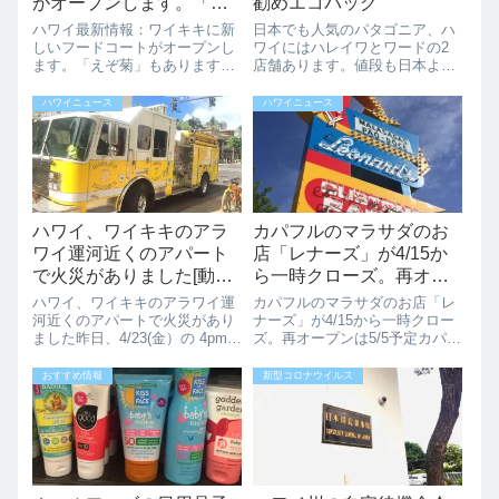
がオープンします。「え
勧めエコバッグ
ぞ菊」もありますよ！！
ハワイ最新情報：ワイキキに新
日本でも人気のパタゴニア、ハ
Update
しいフードコートがオープンし
ワイにはハレイワとワードの2
ます。「えぞ菊」もあります
店舗あります。値段も日本より
よ！！Updateワイキキの中心地
安く、ハワイ限定オリジナルエ
に新しいフードコートが2019年
コバッグもあるので、自分への
ハワイニュース
ハワイニュース
オープン予定です。フードコー
プレゼント、お友達へのお土産
トの名前は、「ロイヤルハワイ
にとってもお勧めです。ハレイ
アン・ダイニングプラザ」、場
ワ、ワードともそれぞれのハワ
所はTギ...
イパタゴニア限定...
ハワイ、ワイキキのアラ
カパフルのマラサダのお
ワイ運河近くのアパート
店「レナーズ」が4/15か
で火災がありました[動画
ら一時クローズ。再オー
あり]
プンは5/5予定
ハワイ、ワイキキのアラワイ運
カパフルのマラサダのお店「レ
河近くのアパートで火災があり
ナーズ」が4/15から一時クロー
ました昨日、4/23(金）の 4pm
ズ。再オープンは5/5予定カパフ
頃、ワイキキのNohonani Street
ルのレナーズベーカリーが、修
のアラワイ運河側の３階建ての
理とメンテナンスのため一時閉
おすすめ情報
新型コロナウイルス
アパートで火災が発生しまし
店いたします。 メンテナンスは
た。ワイキキのカラカウアから
4月15日（月）から始まり、5月
も煙がみえ、消防車のサ...
初旬に再開する予定です。この
期...