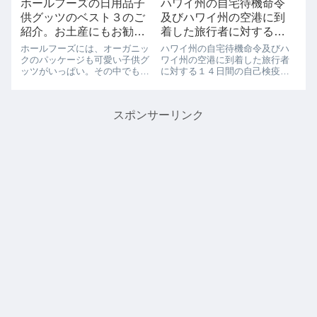
ホールフーズの日用品子
ハワイ州の自宅待機命令
供グッツのベスト３のご
及びハワイ州の空港に到
紹介。お土産にもお勧め
着した旅行者に対する１
です。
４日間の自己検疫命令の
ホールフーズには、オーガニッ
ハワイ州の自宅待機命令及びハ
期限延長について(在ホノ
クのパッケージも可愛い子供グ
ワイ州の空港に到着した旅行者
ッツがいっぱい。その中でも、
に対する１４日間の自己検疫命
ルル日本国総領事館よ
ハワイいねがオススメするお土
令の期限延長について(在ホノル
り。)
産に人気のグッツベスト3のご
ル日本国総領事館より。)在ホノ
紹介です。人気１位：日焼け止
ルル日本国総領事館より「ハワ
スポンサーリンク
め（サンスクリーン）ハワイで
イ州の自宅待機命令及びハワイ
は、必需品の日焼け止め。赤ち
州の空港に到着した旅行者に対
ゃんや子供には、...
する１４日間...