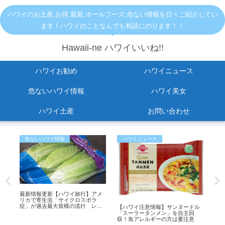
ハワイのお土産,お得,最新,ホールフーズ,危ない情報を日々ご紹介してい
ます！ハワイのことなんでも相談にのります！！
Hawaii-ne ハワイいいね!!
ハワイお勧め
ハワイニュース
危ないハワイ情報
ハワイ美女
ハワイ土産
お問い合わせ
危ないハワイ情報
ハワイニュース
危
転
最新情報更新【ハワイ旅行】アメ
KC
。
リカで寄生虫「サイクロスポラ
ご
症」が過去最大規模の流行 レタ
【ハワイ注意情報】サンヌードル
スが感染源の可能性も
「スーラータンメン」を自主回
収！魚アレルギーの方は要注意