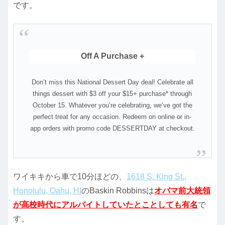
です。
Off A Purchase +
Don’t miss this National Dessert Day deal! Celebrate all
things dessert with $3 off your $15+ purchase* through
October 15. Whatever you’re celebrating, we’ve got the
perfect treat for any occasion. Redeem on online or in-
app orders with promo code DESSERTDAY at checkout.
ワイキキから車で10分ほどの、
1618 S. King St.,
Honolulu, Oahu, HI
のBaskin Robbinsは
オバマ前大統領
が高校時代にアルバイトしていたとことしても有名
で
す。