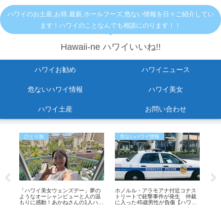
ハワイのお土産,お得,最新,ホールフーズ,危ない情報を日々ご紹介してい
ます！ハワイのことなんでも相談にのります！！
Hawaii-ne ハワイいいね!!
ハワイお勧め
ハワイニュース
危ないハワイ情報
ハワイ美女
ハワイ土産
お問い合わせ
ひとり旅
危ないハワイ情報
お
！
「ハワイ美女ウェンズデー」夢の
ホノルル・アラモアナ付近コナス
ワ
1
ようなオーシャンビューと人の温
トリートで銃撃事件が発生 仲裁
リジ
ペ
もりに感動！あかねさんの1人ハワ
に入った45歳男性が負傷【ハワイ
グ
イ滞在記
最新ニュース】