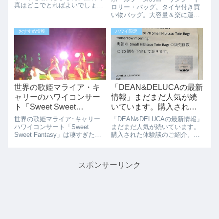
真はどこでとればよいでしょう
す。
ロリー・バッグ。タイヤ付き買
か？ハワイいいね!! 編集長AKA
い物バッグ。大容量＆楽に運べ
ワイキキのロングスドラッグが
ますホールフーズの「ローリン
便利ですよ！！ワイキキで証明
グ・トロリー・バッグ」が販売
おすすめ情報
ハワイ限定
写真でとれる場所はどこ？ハワ
されています。タイヤ付きのバ
イで急に証明写真が必要になっ
ッグで重い荷物ときに助かりそ
た場合に...
うです。デザインは、ホールフ
ーズのメインカラ...
世界の歌姫マライア・キ
「DEAN&DELUCAの最新
ャリーのハワイコンサー
情報」まだまだ人気が続
ト「Sweet Sweet
いています。購入された
Fantasy」はやっぱり凄す
体験談のご紹介。2018年
世界の歌姫マライア･キャリー
「DEAN&DELUCAの最新情報」
ぎた！！
11月
ハワイコンサート「Sweet
まだまだ人気が続いています。
Sweet Fantasy」は凄すぎた。
購入された体験談のご紹介。
11月23日（水）、25日（金）、
2018年11月まだまだ人気のハワ
26日（土）にハワイのニール･
イ限定DEAN&DELUCAのハイビ
ブレイズデル･アリーナでマラ
スカスのミニトートバッグです
スポンサーリンク
イア･キャリー ハワイコンサー
が、スタッフに聞いてみたとこ
ト「Sweet S...
ろまだまだすごい人気で朝...