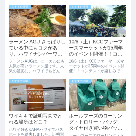
おすすめ情報
おすすめ情報
ラーメン AGU さっぱりし
10/6（土）KCCファーマ
ている中にもコクがあ
ーズマーケットが15周年
り、ハワイナンバーワン
のイベント開催！！コン
かも(閉店)
テストが楽しみです
ラーメンAUGは、ローカルにも
10/6（土）KCCファーマーズマ
人気が高いラーメン屋です。人
ーケットが15周年のイベント開
気の証拠に、ハワイでもどんど
催！！コンテストが楽しみです
んと店舗を拡大して行っていま
ハワイにきたら絶対行きたい
す。そして、メインランドにも
「KCCファーマーズマーケッ
おすすめ情報
おすすめ情報
出店しているんだとか、でもこ
ト」ですが、今週末の
の味、人気なのが納得です。オ
10/6（土）に15周年のイベント
ーナーは、たまにワイキキでサ
が開催されます。この時期、ハ
ーフィンもされ...
ワイに行くな...
ワイキキで証明写真でと
ホールフーズのローリン
れる場所はどこ？
グ・トロリー・バッグ。
タイヤ付き買い物バッ
ハワイ好きKANAハワイでパス
グ。大容量＆楽に運べま
ポートを紛失しました。証明写
ホールフーズのローリング・ト