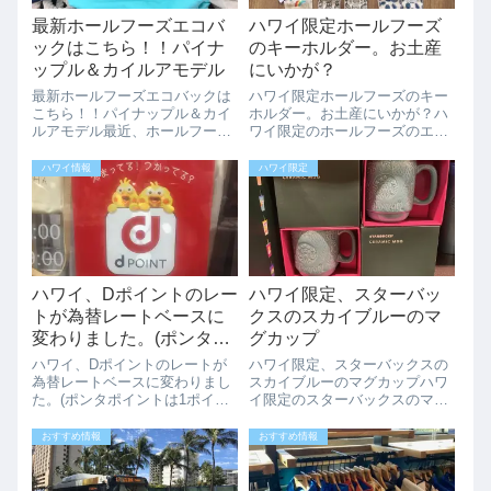
最新ホールフーズエコバ
ハワイ限定ホールフーズ
ックはこちら！！パイナ
のキーホルダー。お土産
ップル＆カイルアモデル
にいかが？
最新ホールフーズエコバックは
ハワイ限定ホールフーズのキー
こちら！！パイナップル＆カイ
ホルダー。お土産にいかが？ハ
ルアモデル最近、ホールフーズ
ワイ限定のホールフーズのエコ
では新しいエコバックが出てい
バッグは人気ですね。エコバッ
なかったですが、これは新しい
グのお土産は日本に持って帰る
ハワイ情報
ハワイ限定
デザインかも？真っ青な水色が
のにかさばるし、何か小さいも
いい感じの、パイナップルのエ
のはないかな？とお探しの方
コバックバックは、やっぱり
に、ホールフーズのエコバッグ
ALOHAとホール...
型のキーホルダーは...
ハワイ、Dポイントのレー
ハワイ限定、スターバッ
トが為替レートベースに
クスのスカイブルーのマ
変わりました。(ポンタポ
グカップ
イントは1ポイント＝1セ
ハワイ、Dポイントのレートが
ハワイ限定、スターバックスの
ント）
為替レートベースに変わりまし
スカイブルーのマグカップハワ
た。(ポンタポイントは1ポイン
イ限定のスターバックスのマグ
ト＝1セント）ハワイでも日本
カップ。ハワイの海、マノアの
のDポイントを貯めたり、使え
緑のスタバを思い出すようなス
おすすめ情報
おすすめ情報
たりできます。円安で日本で利
カイブルーが可愛いです。
用するよりもDポイントが有効
HAWAIIの文字にスタバのマー
に使えてましたが、2024年4月
ク、ハワイのお土産によさそう