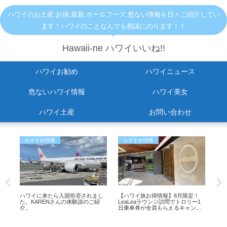
ハワイのお土産,お得,最新,ホールフーズ,危ない情報を日々ご紹介してい
ます！ハワイのことなんでも相談にのります！！
Hawaii-ne ハワイいいね!!
ハワイお勧め
ハワイニュース
危ないハワイ情報
ハワイ美女
ハワイ土産
お問い合わせ
おすすめ情報
おすすめ情報
お
る
ハワイに来たら入国拒否されまし
【ハワイ旅お得情報】8月限定！
ワ
た。KARENさんの体験談のご紹
LeaLeaラウンジ訪問でトロリー1
リジ
介。
日乗車券が全員もらえるキャンペ
グ
ーン開催中