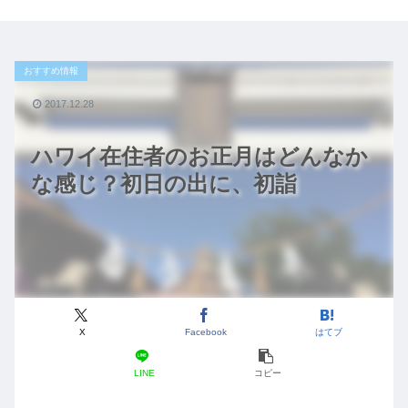
おすすめ情報
2017.12.28
ハワイ在住者のお正月はどんなか
な感じ？初日の出に、初詣
X
Facebook
はてブ
LINE
コピー