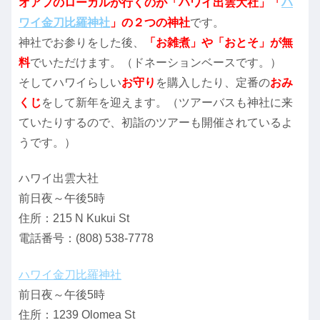
オアフのローカルが行くのが「ハワイ出雲大社」「
ハ
ワイ金刀比羅神社
」の２つの神社
です。
神社でお参りをした後、
「お雑煮」や「おとそ」が無
料
でいただけます。（ドネーションベースです。）
そしてハワイらしい
お守り
を購入したり、定番の
おみ
くじ
をして新年を迎えます。（ツアーバスも神社に来
ていたりするので、初詣のツアーも開催されているよ
うです。）
ハワイ出雲大社
前日夜～午後5時
住所：215 N Kukui St
電話番号：(808) 538-7778
ハワイ金刀比羅神社
前日夜～午後5時
住所：1239 Olomea St