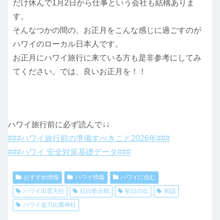
だけ休んで1月2日から仕事という会社も結構ありま
す。
そんなつかの間の、お正月をこんな感じに過ごすのが
ハワイのローカル日本人です。
お正月にハワイ旅行に来ている方も是非参考にしてみ
てください。では、良いお正月を！！
ハワイ旅行前に必ず読んで↓↓
###ハワイ旅行前の準備すべきこと2026年###
###ハワイ 安全対策基礎データ###
おすすめ情報
ハワイ情報
ハワイに住む
ハワイ出雲大社
紅白歌合戦
初日の出
初詣
ハワイ金刀比羅神社