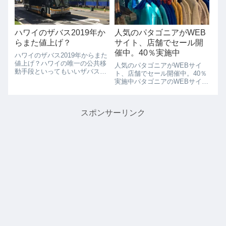
よりレート...
ですね。お値段は...
ハワイのザバス2019年か
人気のパタゴニアがWEB
らまた値上げ？
サイト、店舗でセール開
催中。40％実施中
ハワイのザバス2019年からまた
値上げ？ハワイの唯一の公共移
人気のパタゴニアがWEBサイ
動手段といってもいいザバスの
ト、店舗でセール開催中。40％
値段が２０１９年にまた値上が
実施中パタゴニアのWEBサイト
りするようです。なんとのこの
で40%OFFセールやっていま
ホノルル市議会の新しい法案
す、オアフ島のワード、ハレイ
は、2019年までバス運賃が値上
ワのパタゴニアの実店舗でもセ
がりします。もののよっては、
スポンサーリンク
ール実施していますのでパタゴ
200%以...
ニアファンの方はこの機会をお
見逃しなく...