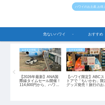
ハワイのお土産,お得
危ないハワイ
おすすめ
おすすめ情報
おすすめ情報
のハワイ
【2026年最新】ANA国
【ハワイ限定】ABCス
ストラ
際線タイムセール開催！
トアで「ちいかわ」限
114,600円から、ハワイ
グッズ発売！旅行のお
旅行がお得に予約できる
産にもおすすめ♪
チャンス