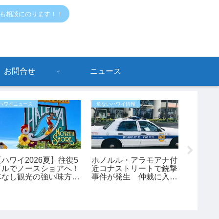
でも相談にのります！！
お問合せ
ニュース
ハワイニュース
危ないハワイ情報
おすすめ情
【ハワイ2026夏】往復5
ホノルル・アラモアナ付
ワイキ
ドルでノースショアへ！
近コナストリートで銃撃
ン」の
車なし観光の強い味方
事件が発生 仲裁に入っ
ツ。Th
「ノースショア・フアカ
た45歳男性が負傷【ハ
ありま
イ」シャトルが運行開
ワイ最新ニュース】
始！