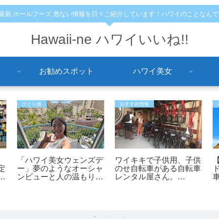
,最新,ホールフーズ,危ない情報を日々ご紹介しています！ハワイのことなん
Hawaii-ne ハワイいいね!!
お勧めスポット
ハワイ美女
ひとり旅
おすすめ情報
「ハワイ美女ウェンズデ
ワイキキで子供用、子供
定
ー」夢のようなオーシャ
のせ自転車がある自転車
土
ンビューと人の温もりに
レンタル屋さん。
感動！あかねさんの1人
「bikeadelic」
ハワイ滞在記