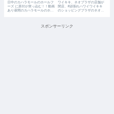
日中のカハラモールのホールフ
ワイキキ、ネオプラザの店舗が
ーズ に原付が突っ込む！！動画
閉店、#頑張れハワイワイキキ
あり昼間のカハラモールのホー
のショッピングプラザのネオプ
ルフーズでとんでもない（クレ
ラザの店舗で閉店の張り紙がさ
イジーな）事件がおきました。
れていました。ワイキキでの化
なんと原付に乗った人がカハラ
粧品のお土産など、日本人観光
スポンサーリンク
モールのホールフーズに侵入し
客に大人気のお店だっただけに
て万引きをしようとして捕まり
とっても残念です。インスタを
ました。なんと...
見るとオンライン...