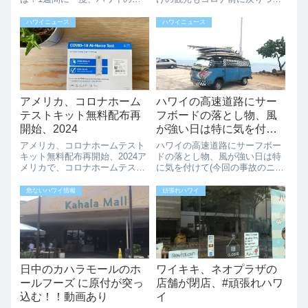
ロナ状況が発信されています
あります。大手エージェントの
が、最近少し増えているようで
JTBのHiBusが12/27よりついに
ハワイニュース
ハワイニュース
す。周りでも熱があり検査した
再開されます。これでツアーで
らコロナという方の話も聞きま
ハワイに来た際の移動も随分楽
す。病院に行かない人が大半だ
になりますね。ルート...
と思うのでこ...
アメリカ、コロナホーム
ハワイの高速道路にサー
テストキット無料配布再
フボードの落とし物、風
開始、2024
が強い日は特に気を付け
て
アメリカ、コロナホームテスト
ハワイの高速道路にサーフボー
キット無料配布再開始、2024ア
ドの落とし物、風が強い日は特
メリカで、コロナホームテスト
に気を付けて(今回の事故のニュ
キットの無料配布プログラムが
ースとこちらの写真は関係あり
2024/9/25からスタートしてま
ません。こちらの車はヒルトン
危ないハワイ情報
頑張れハワイ
す。アメリカ、ハワイ在住の方
ハワイアンビレッジ前のボウル
はこの機会に申し込みましょ
ズに停まっていたところを撮っ
う。家に保管しておくと体調悪
たものです。)ハワイでは、車の
くなっ...
屋根にサーフ...
日中のカハラモールのホ
ワイキキ、ネオプラザの
ールフーズ に原付が突っ
店舗が閉店、#頑張れハワ
込む！！動画あり
イ