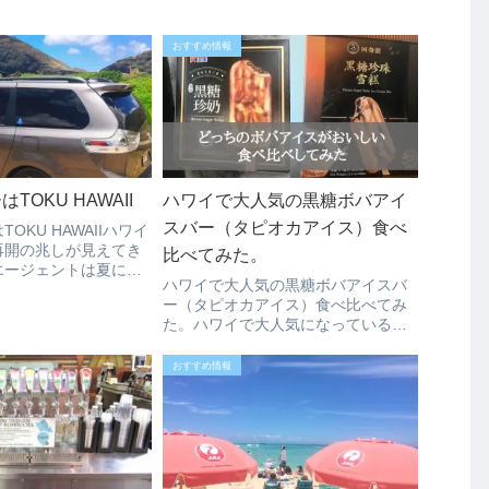
おすすめ情報
TOKU HAWAII
ハワイで大人気の黒糖ボバアイ
スバー（タピオカアイス）食べ
OKU HAWAIIハワイ
再開の兆しが見えてき
比べてみた。
エージェントは夏に向
ハワイで大人気の黒糖ボバアイスバ
、日本からの個人旅行
ー（タピオカアイス）食べ比べてみ
ウィークに向けて徐々
た。ハワイで大人気になっている黒
いるようです。ハワイ
糖ボバアイスバー、の種類がいくつ
ートチャータープライ
かでていますが実際に味はどうなの
おすすめ情報
か写真の2つの黒糖ボバアイスバーを
食べ比べてみました。左：一番人気
の黒糖ボバアイ...