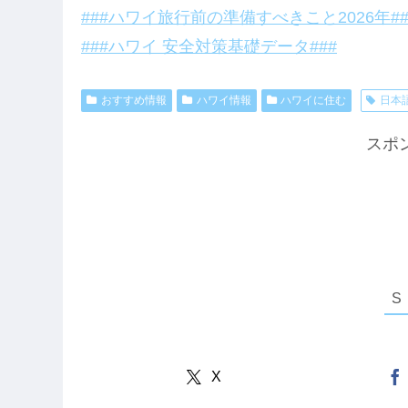
###ハワイ旅行前の準備すべきこと2026年##
###ハワイ 安全対策基礎データ###
おすすめ情報
ハワイ情報
ハワイに住む
日本
スポ
X