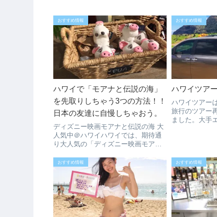
おすすめ情報
おすすめ情報
ハワイで「モアナと伝説の海」
ハワイツアーは
を先取りしちゃう3つの方法！！
ハワイツアーはT
旅行のツアー
日本の友達に自慢しちゃおう。
ました。大手
ディズニー映画モアナと伝説の海 大
けて動き出し
人気中＠ハワイハワイでは、期待通
もゴールデン
り大人気の「ディズニー映画モアナ
に増えてきて
と伝説の海」主人公のモアナの声優
でのプライベ
に抜擢されたのは無名の新人でハワ
ベート...
おすすめ情報
おすすめ情報
イ出身のアウリイ・クラヴァーリョ
さんだから、ハワイで人気にならな
いわけはありま...