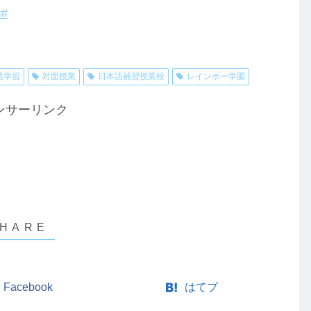
#
語学習
対面授業
日本語補習授業校
レインボー学園
ンサーリンク
Facebook
はてブ