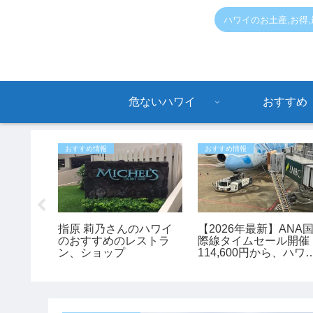
ハワイのお土産,お得
危ないハワイ
おすすめ
おすすめ情報
おすすめ情報
学校でス
指原 莉乃さんのハワイ
【2026年最新】ANA
開始！8
のおすすめのレストラ
際線タイムセール開催
ら出席・
ン、ショップ
114,600円から、ハワ
給食制度
旅行がお得に予約でき
チャンス