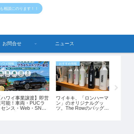
でも相談にのります！！
お問合せ
ニュース
ハワイ情報
おすすめ情報
おすすめ情
【ハワイ事業譲渡】即営
ワイキキ、「ロンハーマ
【ハワ
業可能！車両・PUCラ
ン」のオリジナルグッ
モアナ
イセンス・Web・SNS
ツ。The Rowのバッグも
反続出
付きのプライベートツア
あります。
停めると
ー会社
罰金も