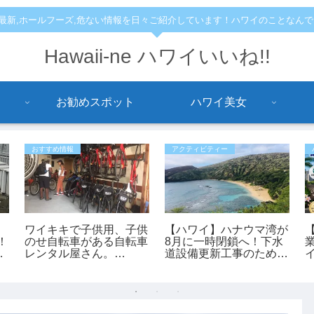
,最新,ホールフーズ,危ない情報を日々ご紹介しています！ハワイのことなん
Hawaii-ne ハワイいいね!!
お勧めスポット
ハワイ美女
おすすめ情報
アクティビティー
国
ワイキキで子供用、子供
【ハワイ】ハナウマ湾が
！
のせ自転車がある自転車
8月に一時閉鎖へ！下水
イ
レンタル屋さん。
道設備更新工事のため9
る
「bikeadelic」
日間クローズ