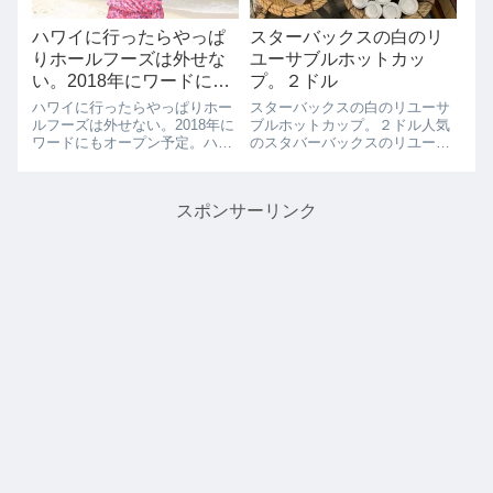
ハワイに行ったらやっぱ
スターバックスの白のリ
りホールフーズは外せな
ユーサブルホットカッ
い。2018年にワードにも
プ。２ドル
オープン予定。
ハワイに行ったらやっぱりホー
スターバックスの白のリユーサ
ルフーズは外せない。2018年に
ブルホットカップ。２ドル人気
ワードにもオープン予定。ハワ
のスタバーバックスのリユーサ
イに行ったら、やっぱりホール
ブルホットカップ、ホットカッ
フーズは外せませんね。アマゾ
プは２ドルコールドカップは３
ンが買収し、新たなホールフー
ドル。（ちょっと値段が上がり
スポンサーリンク
ズが生まれつつありますが、ハ
ましたね。）アメリカのスター
ワイで今もっとも元気のあるワ
バックスカップは、日本では買
ード＆カカア...
えないということ...