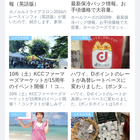
最新保冷バック情報。お
報（英語版）
手頃価格で大容量。
ホノルルトライアスロン2016の
レースインフォ（英語版）が届
ホールフーズの2018年、最新保
いたので、紹介します。参加者
冷バック情報。お手頃価格で大
には、事前の無料自転車ライデ
容量。ホールフーズでオシャレ
ィングや、無料スイムクリニッ
な保冷バック（クーラーバッ
ク、レース後の無料ヨガ、フリ
グ）が登場していました。ハワ
おすすめ情報
ハワイ情報
ーランなどもあるみたいです
イ限定というわけではなさそう
ね。これは、うれしい！！あと
ですが、お手頃価格で大容量と
は、大きなバッ...
いうことで、買い物の時や外で
のビーチアクテ...
10/6（土）KCCファーマ
ハワイ、Dポイントのレー
ーズマーケットが15周年
トが為替レートベースに
のイベント開催！！コン
変わりました。(ポンタポ
テストが楽しみです
イントは1ポイント＝1セ
10/6（土）KCCファーマーズマ
ハワイ、Dポイントのレートが
ント）
ーケットが15周年のイベント開
為替レートベースに変わりまし
催！！コンテストが楽しみです
た。(ポンタポイントは1ポイン
ハワイにきたら絶対行きたい
ト＝1セント）ハワイでも日本
「KCCファーマーズマーケッ
のDポイントを貯めたり、使え
かわいい
おすすめ情報
ト」ですが、今週末の
たりできます。円安で日本で利
10/6（土）に15周年のイベント
用するよりもDポイントが有効
が開催されます。この時期、ハ
に使えてましたが、2024年4月
ワイに行くな...
よりレート...