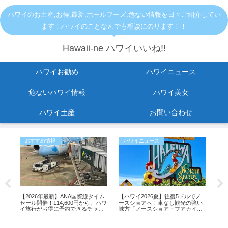
ハワイのお土産,お得,最新,ホールフーズ,危ない情報を日々ご紹介してい
ます！ハワイのことなんでも相談にのります！！
Hawaii-ne ハワイいいね!!
ハワイお勧め
ハワイニュース
危ないハワイ情報
ハワイ美女
ハワイ土産
お問い合わせ
おすすめ情報
ハワイニュース
お
止
【2026年最新】ANA国際線タイム
【ハワイ2026夏】往復5ドルでノ
人気
ら出
セール開催！114,600円から、ハワ
ースショアへ！車なし観光の強い
店舗
変
イ旅行がお得に予約できるチャン
味方「ノースショア・フアカイ」
ス
シャトルが運行開始！