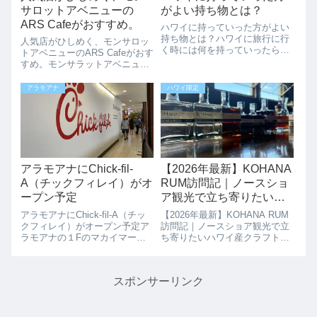
サロットアベニューの
がよい持ち物とは？
ARS Cafeがおすすめ。
ハワイに持っていった方がよい
持ち物とは？ハワイに旅行に行
人気店がひしめく、モンサロッ
く時には何を持っていったらい
トアベニューのARS Cafeがおす
いか悩んだりしませんか？そん
すめ。モンサラットアベニュー
なあなたのために、ハワイに来
は、人気店がひしめいていま
た時に持って来たらいいものの
す。最近は、ハワイの水着ショ
アラモアナ
ハワイ限定
ご紹介です。1.やっぱりクレジ
ップ「Pualani Hawaii」がオー
ットカードハワイの人は皆クレ
プンし、また人気のカフェ「ボ
ジットカードで...
ガーツカフェ」も移転＆リ...
アラモアナにChick-fil-
【2026年最新】KOHANA
A（チックフィレイ）がオ
RUM訪問記｜ノースショ
ープン予定
ア観光で立ち寄りたいハ
ワイ産クラフトラム蒸留
アラモアナにChick-fil-A（チッ
【2026年最新】KOHANA RUM
所
クフィレイ）がオープン予定ア
訪問記｜ノースショア観光で立
ラモアナの１Fのマカイマーケ
ち寄りたいハワイ産クラフトラ
ットフードコートに、チキン専
ム蒸留所ノースショア観光とい
門ファストフード店「Chick-fil-
えばハレイワやサーフィンスポ
A（チックフィレイ）」、が
ットを思い浮かべる方が多いと
スポンサーリンク
2022年にオープン予定です。ま
思いますが、実は途中に立ち寄
た、Chick-f...
れる魅力的なスポットがありま
す。そ...