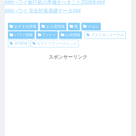
###ハワイ旅行前の準備すべきこと2026年###
###ハワイ 安全対策基礎データ###
おすすめ情報
お土産情報
靴
かばん
ハワイ情報
Tシャツ
お得情報
アメリカンイーグル
JCREW
ビクトリアシークレット
スポンサーリンク