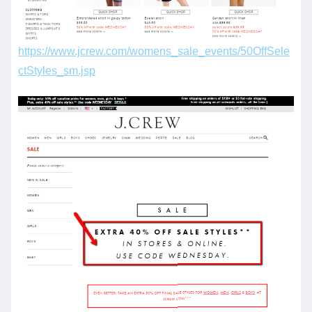
https://www.jcrew.com/womens_sale_events/50OffSele
ctStyles_sm.jsp