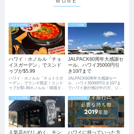
おすすめ情報
ハワイ情報
ハワイ・ホノルル「チョ
JALPACK60周年大感謝セ
イスガーデン」でスンド
ール、ハワイ35000円引
ゥブが$5.99
き10/7まで
ハワイ・ホノルル「チョイスガ
JALPACK60周年大感謝セー
ーデン」でランチ限定！スンド
ル、ハワイ35000円引き10/7ま
ゥブが$5.99ホノルル・韓国タウ
でハワイ旅行検討中の方、ジャ
ンにある人気韓国料理店 Choi's
ルパックが60周年大感謝セール
Garden（チョイスガーデン）
期間限定タイムセール開始して
おすすめ情報
おすすめ情報
では、ランチタイム限定でお得
います。JAL海外ダイナミック
なメニューが登場！9月は冷麺
パッケージでは、10月7日まで
が5.99ドルでした。...
の”期間限定”でタイムセー...
人気店がひしめく、モン
ハワイに持っていった方