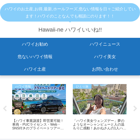
ハワイのお土産,お得,最新,ホールフーズ,危ない情報を日々ご紹介してい
ます！ハワイのことなんでも相談にのります！！
Hawaii-ne ハワイいいね!!
ハワイお勧め
ハワイニュース
危ないハワイ情報
ハワイ美女
ハワイ土産
お問い合わせ
ハワイ情報
ひとり旅
お
る
【ハワイ事業譲渡】即営業可能！
「ハワイ美女ウェンズデー」夢の
【
車両・PUCライセンス・Web・
ようなオーシャンビューと人の温
ルー
SNS付きのプライベートツアー会
もりに感動！あかねさんの1人ハワ
席
社
イ滞在記
更