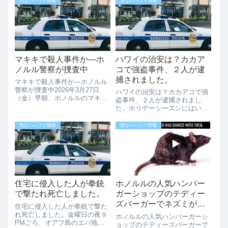
危ないハワイ情報
危ないハワイ情報
マキキで殺人事件か―ホ
ハワイの治安は？カカア
ノルル警察が捜査中
コで強盗事件、２人が逮
捕されました。
マキキで殺人事件か―ホノルル
警察が捜査中2026年3月27日
ハワイの治安は？カカアコで強
（金）早朝、ホノルルのマキキ
盗事件、２人が逮捕されまし
通りで、殺人の可能性がある事
た。ホリデーシーズンにはいり
件が発生しました。事件の概要
ましたが、毎年ホリデーシズン
午前5時前、ホノルル警察
は犯罪が多く起きると注意喚起
危ないハワイ情報
危ないハワイ情報
（HPD）はマキキ通りで緊急通
がされています。先日も、拳銃
報を受け出動。現場には警察車
を使った強盗が４件発生したと
両・消防車・救...
いうニュースが報道されていま
した。また、先日の...
住宅に侵入した人が拳銃
ホノルルの人気ハンバー
で撃たれ死亡しました。
ガーショップのテディー
ズバーガーでネズミがグ
住宅に侵入した人が拳銃で撃た
リルで焼かれる！！
れ死亡しました。金曜日の夜９
ホノルルの人気ハンバーガーシ
PMごろ、オアフ島のエバ地区
ョップのテディーズバーガーで