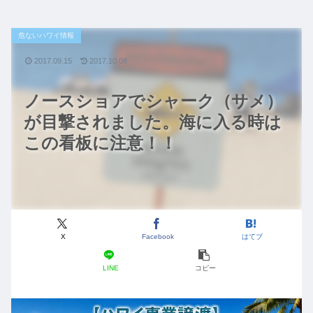
危ないハワイ情報
2017.09.15
2017.10.08
ノースショアでシャーク（サメ）
が目撃されました。海に入る時は
この看板に注意！！
X
Facebook
はてブ
LINE
コピー