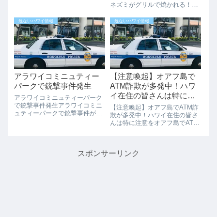
でナイフを持って住居に侵入し
ネズミがグリルで焼かれる！！
た男性37歳が銃で撃たれ死亡し
とっても残念なニュースがあり
ました。ハワイではここ最近、
ました。ホノルルの人気ハンバ
危ないハワイ情報
危ないハワイ情報
拳銃による事件が毎日のように
ーガーショップのテディーズバ
報道されていますが、またエバ
ーガーでネズミをグリルで焼く
で拳銃を使った...
動画が投稿された。ホノルルの
人気ハンバーガー...
アラワイコミニュティー
【注意喚起】オアフ島で
パークで銃撃事件発生
ATM詐欺が多発中！ハワ
イ在住の皆さんは特に注
アラワイコミニュティーパーク
意を
で銃撃事件発生アラワイコミニ
【注意喚起】オアフ島でATM詐
ュティーパークで銃撃事件があ
欺が多発中！ハワイ在住の皆さ
りました。2022年7月18日
んは特に注意をオアフ島でATM
（月）の夜１０；３０ごろ、20
を利用した詐欺が発生していま
代男性が下半身に銃撃を受け重
す。金融機関からの注意喚起を
体になり病院に運ばれました。
受け、ここに手口と対策をわか
記事によると男性がアラワイコ
スポンサーリンク
りやすくまとめました。カジュ
ミニュティー...
アルに読めるように書いていま
すので、ぜひ...