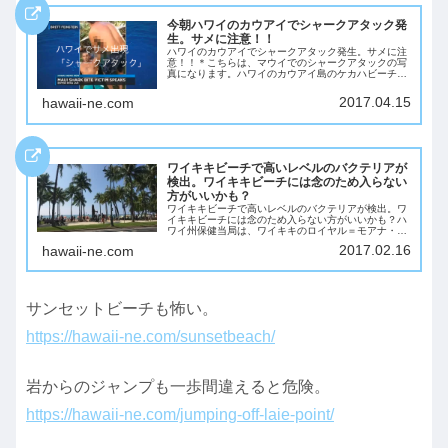
今朝ハワイのカウアイでシャークアタック発
生。サメに注意！！
ハワイのカウアイでシャークアタック発生。サメに注
意！！＊こちらは、マウイでのシャークアタックの写
真になります。ハワイのカウアイ島のケカハビーチで
フランスからの28歳のサーファーが襲われ右足に重傷
を負いました。発生は、2017/4/14（金曜...
2017.04.15
hawaii-ne.com
ワイキキビーチで高いレベルのバクテリアが
検出。ワイキキビーチには念のため入らない
方がいいかも？
ワイキキビーチで高いレベルのバクテリアが検出。ワ
イキキビーチには念のため入らない方がいいかも？ハ
ワイ州保健当局は、ワイキキのロイヤル＝モアナ・ビ
ーチで高いレベルのバクテリアを検出したためワイキ
2017.02.16
hawaii-ne.com
キビーチに入らないように呼びかけています。警告
が...
サンセットビーチも怖い。
https://hawaii-ne.com/sunsetbeach/
岩からのジャンプも一歩間違えると危険。
https://hawaii-ne.com/jumping-off-laie-point/