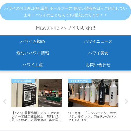
ハワイのお土産,お得,最新,ホールフーズ,危ない情報を日々ご紹介してい
ます！ハワイのことなんでも相談にのります！！
Hawaii-ne ハワイいいね!!
ハワイお勧め
ハワイニュース
危ないハワイ情報
ハワイ美女
ハワイ土産
お問い合わせ
おすすめ情報
おすすめ情報
ア
転
【ハワイ最新情報】アラモアナセ
ワイキキ、「ロンハーマン」のオ
【
。
ンターで駐車違反続出！無料だと
リジナルグッツ。The Rowのバッ
閉
思って停めると最大150ドルの罰金
グもあります。
め9
も