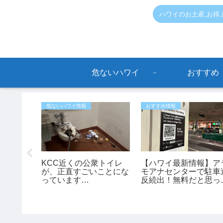
ハワイのお土産,お得
危ないハワイ
おすすめ
危ないハワイ情報
おすすめ情報
のハワイ
KCC近くの公衆トイレ
【ハワイ最新情報】ア
ストラ
が、正直すごいことにな
モアナセンターで駐車
っています…
反続出！無料だと思っ
停めると最大150ドル
罰金も