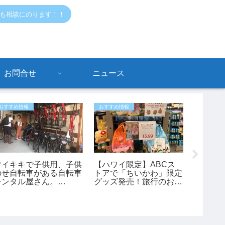
でも相談にのります！！
お問合せ
ニュース
おすすめ情報
おすすめ情報
ハワイニュ
ワイキキで子供用、子供
【ハワイ限定】ABCス
のせ自転車がある自転車
トアで「ちいかわ」限定
【ハワ
レンタル屋さん。
グッズ発売！旅行のお土
ヌード
bikeadelic」
産にもおすすめ♪
メン」
レルギ