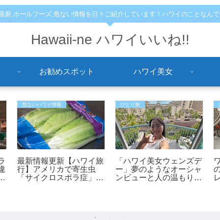
,最新,ホールフーズ,危ない情報を日々ご紹介しています！ハワイのことなん
Hawaii-ne ハワイいいね!!
お勧めスポット
ハワイ美女
危ないハワイ情報
ひとり旅
ラ
最新情報更新【ハワイ旅
「ハワイ美女ウェンズデ
違
行】アメリカで寄生虫
ー」夢のようなオーシャ
て
「サイクロスポラ症」が
ンビューと人の温もりに
の
過去最大規模の流行 レ
感動！あかねさんの1人
「
タスが感染源の可能性も
ハワイ滞在記