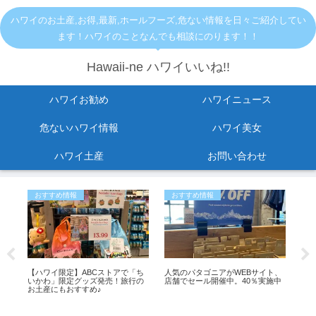
ハワイのお土産,お得,最新,ホールフーズ,危ない情報を日々ご紹介してい
ます！ハワイのことなんでも相談にのります！！
Hawaii-ne ハワイいいね!!
ハワイお勧め
ハワイニュース
危ないハワイ情報
ハワイ美女
ハワイ土産
お問い合わせ
おすすめ情報
おすすめ情報
危
止
【ハワイ限定】ABCストアで「ち
人気のパタゴニアがWEBサイト、
最
ら出
いかわ」限定グッズ発売！旅行の
店舗でセール開催中。40％実施中
リ
変
お土産にもおすすめ♪
症
ス