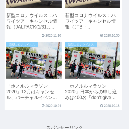
新型コロナウイルス：ハ
新型コロナウイルス：ハ
ワイツアーキャンセル情
ワイツアーキャンセル情
報（JALPACK(1/31ま
報（JTB・
で)JTB・HIS(1/7まで)）
HIS(12/19),JALPACK(12/7
2020.11.10
2020.10.30
まで）
新型コロナウイルス
新型コロナウイルス
「ホノルルマラソン
「ホノルルマラソン
2020」12月はキャンセ
2020」日本からの申し込
ル、バーチャルイベント
みは400名「don’t give
開催
up」
2020.10.24
2020.10.16
スポンサーリンク