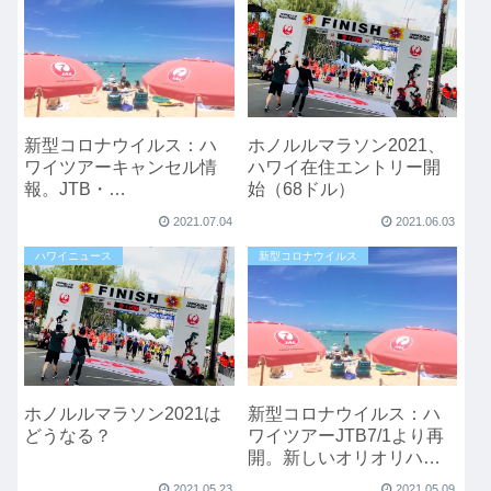
新型コロナウイルス：ハ
ホノルルマラソン2021、
ワイツアーキャンセル情
ハワイ在住エントリー開
報。JTB・
始（68ドル）
JALPACK（8/31まで）・
2021.07.04
2021.06.03
HIS(8/15まで)
ハワイニュース
新型コロナウイルス
ホノルルマラソン2021は
新型コロナウイルス：ハ
どうなる？
ワイツアーJTB7/1より再
開。新しいオリオリハワ
イアプリも登場
2021.05.23
2021.05.09