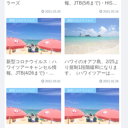
ラーズ
報。JTB(5/6まで)・HISと
JALPACK(4/30まで)
2021.03.25
2021.03.16
新型コロナウイルス
新型コロナウイルス
新型コロナウイルス：ハ
ハワイのオアフ島、2/25よ
ワイツアーキャンセル情
り規制1段階緩和になりま
報。JTB(4/26まで)・
す。（ハワイツアーは
HIS(4/15まで)、
ANAトラベラーズが6/30
2021.03.01
2021.02.26
JALPACK(4/30まで)
までキャンセル）
新型コロナウイルス
新型コロナウイルス