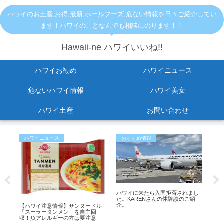
ハワイのお土産,お得,最新,ホールフーズ,危ない情報を日々ご紹介してい
ます！ハワイのことなんでも相談にのります！！
Hawaii-ne ハワイいいね!!
ハワイお勧め
ハワイニュース
危ないハワイ情報
ハワイ美女
ハワイ土産
お問い合わせ
ハワイニュース
おすすめ情報
危
転
ハワイに来たら入国拒否されまし
【
。
た。KARENさんの体験談のご紹
イ
介。
落 
【ハワイ注意情報】サンヌードル
（
「スーラータンメン」を自主回
収！魚アレルギーの方は要注意