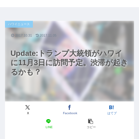
ハワイニュース
2017.10.31
2017.11.05
Update:トランプ大統領がハワイ
に11月3日に訪問予定。渋滞が起き
るかも？
X
Facebook
はてブ
LINE
コピー