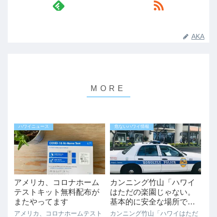
AKA
ハワイニュース
危ないハワイ情報
アメリカ、コロナホーム
カンニング竹山「ハワイ
テストキット無料配布が
はただの楽園じゃない。
またやってます
基本的に安全な場所では
ない」
アメリカ、コロナホームテスト
カンニング竹山「ハワイはただ