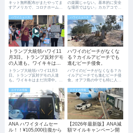
キット無料配布がまたやってま
の楽園じゃない。基本的に安全
すアメリカで、コロナホームテ
な場所ではない」カカアコで先
ストキットの無料配布プログラ
月日本人観光客が暴行を受ける
ムがまたスタートしています。
という事件がありましたが、日
ハワイニュース
ハワイニュース
以下より、名前と住所を入力す
本ではハワイの治安については
るだけで１世帯につき4つ入り
あまり報道されないのが現実で
のコロナホームテストキットが
す。ハワイは観光が大きな収入
無料でもらうこと...
源であるため、ハ...
トランプ大統領ハワイ11
ハワイのビーチがなくな
月3日。トランプ反対デモ
る？カイルアビーチでも
の人達も。ワイキキはま
進むビーチ侵食。
だ渋滞中。5PM(No.4)
トランプ大統領ハワイ11月3
ハワイのビーチがなくなる？カ
日。トランプ反対デモの人達
イルアビーチでも進むビーチ侵
も。ワイキキはまだ渋滞中。
食。オアフ島の中でも特に人気
5PM(No.4)ダウンタウンの州議
の高いカイルアビーチ。白い砂
会議事堂の前にトランプ反対派
浜と穏やかな海が魅力ですが、
おすすめ情報
おすすめ情報
の多くの人が集まり抗議してま
ここ数年でビーチ侵食（エロー
す。でもなんか楽しんでやって
ジョン）が目に見えて進んでい
るみたいですね。ワイキキはま
るのを感じます。2025年12月に
だまだ渋滞中...
実際に現地...
ANA ハワイタイムセー
【2026年最新版】ANA減
ル！！¥105,000往復から
額マイルキャンペーン開