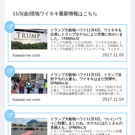
11/3(金)現地ワイキキ最新情報はこちら
トランプ大統領ハワイ11月4日。ワイキキを
出発しトランプホテルにより空港に向かいま
した。7AM(No.5)
トランプ大統領ハワイ11月4日。ワイキキを出発しト
ランプホテルにより空港に向かいました。7AM(No.5)
トランプ大統領とファーストレディーは、ワイキキの
リッツカールトンホテルを、6:30AM頃に出発し、ト
2017.11.05
hawaii-ne.com
ランプ・インターナショナルホテルに...
トランプ大統領ハワイ11月3日。トランプ反
対デモの人達も。ワイキキはまだ渋滞中。
5PM(No.4)
トランプ大統領ハワイ11月3日。トランプ反対デモの
人達も。ワイキキはまだ渋滞中。5PM(No.4)ダウンタ
ウンの州議会議事堂の前にトランプ反対派の多くの人
が集まり抗議してます。でもなんか楽しんでやってる
2017.11.04
hawaii-ne.com
みたいですね。ワイキキはまだまだ渋滞中...
トランプ大統領ハワイ11月3日。ついにハワ
イに到着しましたね。ホテルにはたくさんの
見物人も。1PM(No.3)
トランプ大統領ハワイ11月3日。ついにハワイに到着
しましたね。ホテルにはたくさんの見物人も。