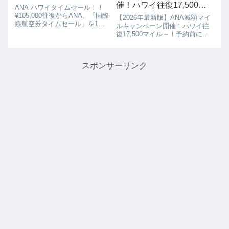
催！ハワイ往復17,500マ
ANA ハワイタイムセール！！
イル～！予約前に知って
¥105,000往復からANA、「国際
【2026年最新版】ANA減額マイ
線航空券タイムセール」を1月
おきたいポイントまとめ
ルキャンペーン開催！ハワイ往
10日0時から開催しています。
復17,500マイル～！予約前に知
値段は往復¥105,０00から、お
っておきたいポイントまとめ
得な運賃は1月10日~16日までの
「ANAの減額マイルキャンペー
期間限定です。＊燃油特別付加
ンが始まったけど、燃油サーチ
運賃は含まれます ...
スポンサーリンク
ャージが高すぎて本当にお得な
の？」そんな疑問を持っている
方も...