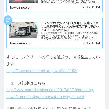
1PM(No.3)ついにトランプ大統領がハワイに到着した
みたいですね。ホテルの前は見物客もいっぱいみた
2017.11.04
hawaii-ne.com
い。リッツカールトンホテルの前は、トランプ大統...
トランプ大統領ハワイ11月3日。現地ワイキ
キの最新情報です。なぜか電気工事の車がい
っぱい。11AM(No.2)
トランプ大統領ハワイ11月3日。現地ワイキキの最新
情報です。なぜか電気工事の車がいっぱい。
11AM(No.2)11AMの状況です。まだ大渋滞にはなって
いませんが、リッツカールトンの前はかなりピリピリ
2017.11.04
hawaii-ne.com
しています。リッツカールトンのホテルに入る...
すでにコンクリートの壁で交通規制、渋滞発生してい
ます。
https://hawaii-ne.com/tramp-waikiki-1103/
ニュース記事はこちら
http://www.staradvertiser.com/2017/09/29/breaking-
news/trump-to-stop-in-hawaii-on-way-to-asia/
最新トランプ大統領のハワイ滞在の記事はこちら