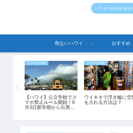
ハワイのお土産,お得
危ないハワイ
おすすめ
おすすめ情報
おすすめ情報
入国拒否
【ハワイ】公立学校でス
ワイキキで浮き輪に空
RENさ
マホ禁止ルール開始！8
を入れる方法は？
紹介。
月3日新学期から出席・
スクールバス・給食制度
も変更