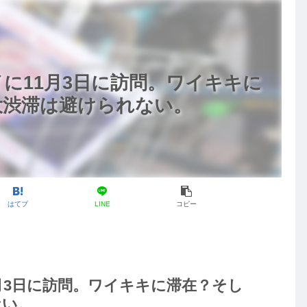
に11月3日に訪問。ワイキキに
大渋滞は避けられない。
はてブ
LINE
コピー
月3日に訪問。ワイキキに滞在？そし
ない。