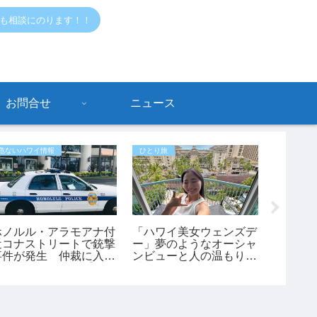
でも相談にのります！！
お問合せ
ニュース
危ないハワイ情報
ひとり旅
おすすめ情
ホノルル・アラモアナ付
「ハワイ美女ウェンズデ
【ハワ
近コナストリートで銃撃
ー」夢のようなオーシャ
モアナ
事件が発生 仲裁に入っ
ンビューと人の温もりに
反続出
た45歳男性が負傷【ハ
感動！あかねさんの1人
停めると
ワイ最新ニュース】
ハワイ滞在記
罰金も