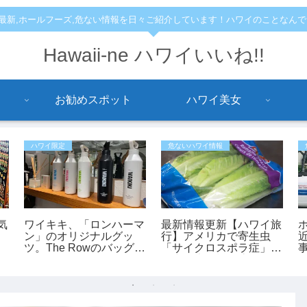
,最新,ホールフーズ,危ない情報を日々ご紹介しています！ハワイのことなん
Hawaii-ne ハワイいいね!!
お勧めスポット
ハワイ美女
ハワイ限定
危ないハワイ情報
気
ワイキキ、「ロンハーマ
最新情報更新【ハワイ旅
ン」のオリジナルグッ
行】アメリカで寄生虫
ツ。The Rowのバッグも
「サイクロスポラ症」が
あります。
過去最大規模の流行 レ
タスが感染源の可能性も