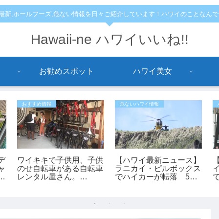
,最新,ホールフーズ,危ない情報を日々ご紹介しています！ハワイのことなん
Hawaii-ne ハワイいいね!!
お勧めスポット
ハワイ美女
おすすめ情報
危ないハワイ情報
デ
ワイキキで子供用、子供
【ハワイ最新ニュース】
ャ
のせ自転車がある自転車
ラニカイ・ピルボックス
イ
に
レンタル屋さん。
でハイカーが転落 53
人
「bikeadelic」
歳女性が重傷、ヘリで救
助（動画あり）