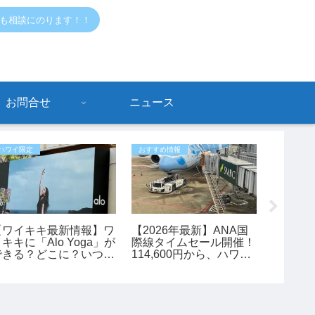
でも相談にのります！！
お問合せ
ニュース
ハワイ限定
おすすめ情報
おすすめ情
【ワイキキ最新情報】ワ
【2026年最新】ANA国
指原 莉
キキに「Alo Yoga」が
際線タイムセール開催！
のおす
できる？どこに？いつで
114,600円から、ハワイ
ン、シ
きる？
旅行がお得に予約できる
チャンス