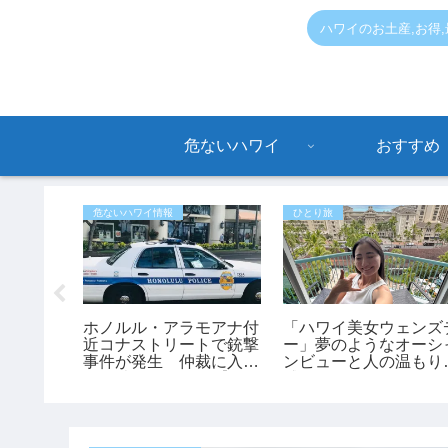
ハワイのお土産,お得
危ないハワイ
おすすめ
危ないハワイ情報
ひとり旅
ABCス
ホノルル・アラモアナ付
「ハワイ美女ウェンズ
わ」限定
近コナストリートで銃撃
ー」夢のようなオーシ
行のお土
事件が発生 仲裁に入っ
ンビューと人の温もり
♪
た45歳男性が負傷【ハ
感動！あかねさんの1
ワイ最新ニュース】
ハワイ滞在記