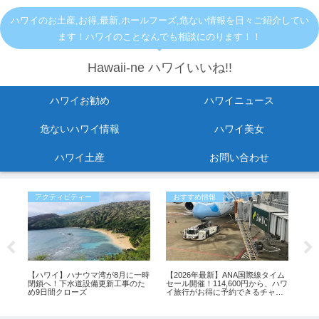
ハワイのお土産,お得,最新,ホールフーズ,危ない情報を日々ご紹介してい
ます！ハワイのことなんでも相談にのります！！
Hawaii-ne ハワイいいね!!
ハワイお勧め
ハワイニュース
危ないハワイ情報
ハワイ美女
ハワイ土産
お問い合わせ
アクティビティー
おすすめ情報
危
る
【ハワイ】ハナウマ湾が8月に一時
【2026年最新】ANA国際線タイム
KC
閉鎖へ！下水道設備更新工事のた
セール開催！114,600円から、ハワ
ご
め9日間クローズ
イ旅行がお得に予約できるチャン
ス