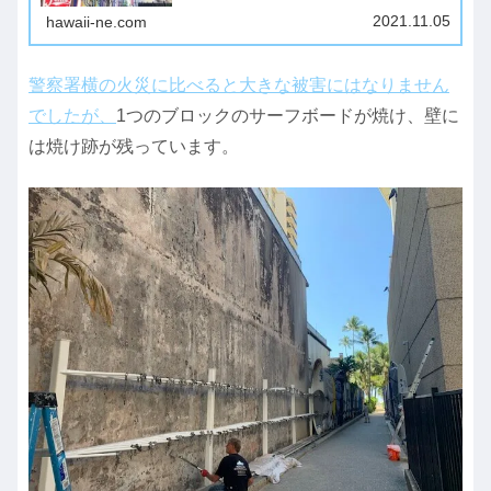
生しました。火災は、4:15AMごろ消火されました
が、650,000ドル以上の損害になっ...
2021.11.05
hawaii-ne.com
警察署横の火災に比べると大きな被害にはなりません
でしたが、
1つのブロックのサーフボードが焼け、壁に
は焼け跡が残っています。