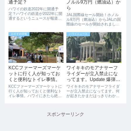
通予定？
ノルル9万円（燃油込）か
ら
ハワイの鉄道2022年に開通予
定？ハワイの鉄道が2022年に開
JAL国際線セール開始！ホノル
通するというニュースが報道さ
ル9万円（燃油込）からJALの国
れています。7月に試運転を始
際線のセールが開始されまし
め2022年の年末までにハワイの
た。期間は4/17まで、対象搭乗
住民が鉄道を利用するために準
期間は7/31までです。期間限定
おすすめ情報
ハワイニュース
備が進められています。オアフ
運賃セール期間 2023年4月13
の西側、ワイパフ付近では最
日（木）0:00～4月17日（月）
近、鉄道...
23:59一部路線は...
KCCファーマーズマーケ
ワイキキのモアナサーフ
ットに行く人が知ってお
ライダーが立入禁止にな
くと便利なトイレ事情。
ってます。Update 爆弾騒
ぎ？解決しました。
KCCファーマーズマーケットに
ワイキキのモアナサーフライダ
行く人が知っておくと便利なト
ーが立入禁止になってます。何
イレ事情。ハワイにきたら絶対
が起きたかまだはっきりわかり
行きたい「KCCファーマーズマ
ませんが、ワイキキのモアナサ
ーケット」ですが、やっぱり大
ーフライダーが立入禁止になっ
人気です。最新のハワイフード
ていてたくさんの警察、警察
スポンサーリンク
が勢揃いしているので、ここに
犬、アーミーなどが集まってい
行けばハワイの流行もわかりま
ます。何事もないことを祈りま
す。ただ、人...
す。（2017年1...