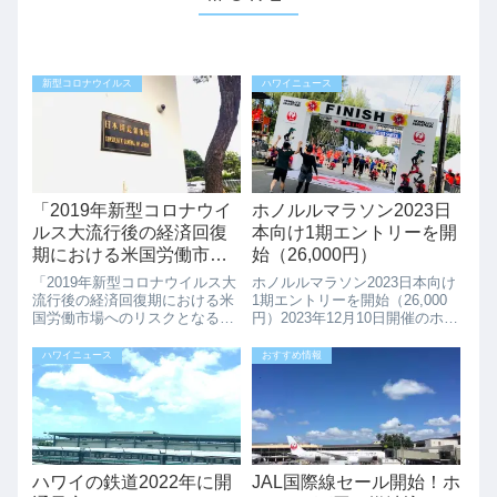
新型コロナウイルス
ハワイニュース
「2019年新型コロナウイ
ホノルルマラソン2023日
ルス大流行後の経済回復
本向け1期エントリーを開
期における米国労働市場
始（26,000円）
へのリスクとなる移民及
「2019年新型コロナウイルス大
ホノルルマラソン2023日本向け
び非移民の入国の停止に
流行後の経済回復期における米
1期エントリーを開始（26,000
国労働市場へのリスクとなる移
円）2023年12月10日開催のホノ
関する布告」の発表(在ホ
民及び非移民の入国の停止に関
ルルマラソン2023、日本向けの
ノルル日本国総領事館よ
する布告」の発表(在ホノルル日
アーリーエントリが4月21日よ
ハワイニュース
おすすめ情報
り。)
本国総領事館より。)在ホノルル
り開始されました。アーリーエ
日本国総領事館より「2019年新
ントリーは、2023年5月16日(火)
型コロナウイルス大流行後の経
までなので...
済回...
ハワイの鉄道2022年に開
JAL国際線セール開始！ホ