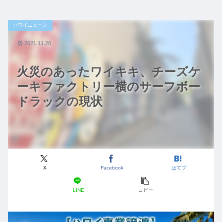
ハワイニュース
2021.11.20
火災のあったワイキキ、チーズケ
ーキファクトリー横のサーフボー
ドラックの現状
X
Facebook
はてブ
LINE
コピー