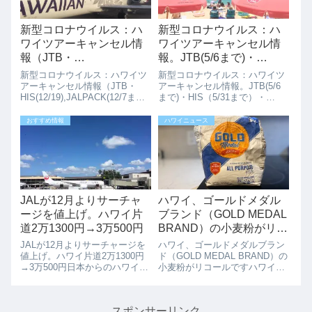
新型コロナウイルス：ハ
新型コロナウイルス：ハ
ワイツアーキャンセル情
ワイツアーキャンセル情
報（JTB・
報。JTB(5/6まで)・
HIS(12/19),JALPACK(12/
HIS（5/31まで）・
新型コロナウイルス：ハワイツ
新型コロナウイルス：ハワイツ
7まで）
JALPACK(6/30まで)
アーキャンセル情報（JTB・
アーキャンセル情報。JTB(5/6
HIS(12/19),JALPACK(12/7ま
まで)・HIS（5/31まで）・
で）11/6から日本からの渡航者
JALPACK(6/30まで)ハワイへの
に対する１４日間の自己隔離を
ツアーが2020年3月からキャン
おすすめ情報
ハワイニュース
免除する事前検査プログラムの
セルが続いています。ANAトラ
開始され、観光業が再開されつ
ベラーズが2021年7月からのツ
つあります。ANAセ...
アーの販売を...
JALが12月よりサーチャ
ハワイ、ゴールドメダル
ージを値上げ。ハワイ片
ブランド（GOLD MEDAL
道2万1300円→3万500円
BRAND）の小麦粉がリコ
ールです
JALが12月よりサーチャージを
ハワイ、ゴールドメダルブラン
値上げ。ハワイ片道2万1300円
ド（GOLD MEDAL BRAND）の
→3万500円日本からのハワイへ
小麦粉がリコールですハワイヘ
の観光客は徐々に増えていま
ルスデパートメントがゴールド
す。年末年始に向けて増えてく
メダルブランド（GOLD
ると思います。航空券のサーチ
MEDAL BRAND）の小麦粉がリ
スポンサーリンク
ャージの値下げが進んでいまし
コールになっています。サルモ