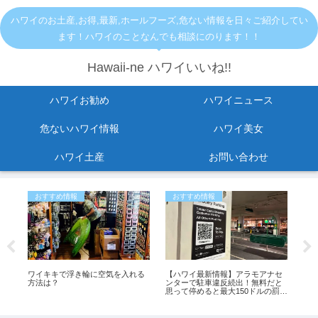
ハワイのお土産,お得,最新,ホールフーズ,危ない情報を日々ご紹介してい
ます！ハワイのことなんでも相談にのります！！
Hawaii-ne ハワイいいね!!
ハワイお勧め
ハワイニュース
危ないハワイ情報
ハワイ美女
ハワイ土産
お問い合わせ
おすすめ情報
おすすめ情報
ひ
し
ワイキキで浮き輪に空気を入れる
【ハワイ最新情報】アラモアナセ
「
紹
方法は？
ンターで駐車違反続出！無料だと
よ
思って停めると最大150ドルの罰金
も
も
イ