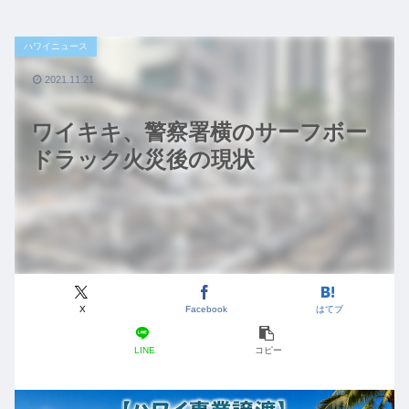
ハワイニュース
2021.11.21
ワイキキ、警察署横のサーフボー
ドラック火災後の現状
X
Facebook
はてブ
LINE
コピー