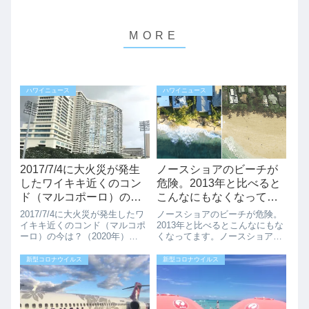
ハワイニュース
ハワイニュース
2017/7/4に大火災が発生
ノースショアのビーチが
したワイキキ近くのコン
危険。2013年と比べると
ド（マルコポーロ）の今
こんなにもなくなってま
は？（2020年）
す。
2017/7/4に大火災が発生したワ
ノースショアのビーチが危険。
イキキ近くのコンド（マルコポ
2013年と比べるとこんなにもな
ーロ）の今は？（2020年）
くなってます。ノースショアの
2017/7/4にワイキキからアラワ
ビーチがなくなりつつありま
イ運河をはさんだ山側にある大
す。温暖化の影響で海の水位が
新型コロナウイルス
新型コロナウイルス
型コンドミニアム（マルコポー
あがっているということと、夏
ロ）で大きな火災が発生し、3
の大きなスゥエルの影響でノー
名の方々が亡くなるという事
スショアのビーチの侵食が進ん
件...
でいます。この...