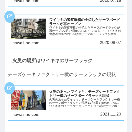
2020.07.16
hawaii-ne.com
ワイキキの警察署横の全焼したサーフボード
ラックが再オープン
ワイキキの警察署横の全焼したサーフボードラックが
再オープン2月27日8:20PMごろの火災で、ワイキキの
警察署の裏の約525枚のサーフボードラックが全焼し
ました。（火事の発生の際に撮影された男性の監視画
像を公開したが、犯人は逮捕はされていま...
2020.08.07
hawaii-ne.com
火災の場所はワイキキのサーフラック
チーズケーキファクトリー横のサーフラックの現状
火災のあったワイキキ、チーズケーキファク
トリー横のサーフボードラックの現状
火災のあったワイキキ、チーズケーキファクトリー横
のサーフボードラックの現状11月4日3:50AMごろに、
ワイキキのチーズケーキファクトリー横のサーフボー
ドラックで火災が発生しました。警察署横の火災に比
べると大きな被害にはなりませんでしたが、...
2021.11.20
hawaii-ne.com