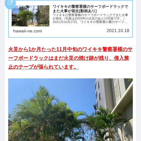
ワイキキの警察署横のサーフボードラックで
また火事が発生[動画あり]
ワイキキの警察署横のサーフボードラックでまた火事
が発生（写真は2020年の火災のあとの写真です。）
2021月10月17日、ワイキキの警察署の裏のサーフボ
ードラック付近で火災が発生しています。以前、2020
年2月にも火災があった場所です。火災...
2021.10.18
hawaii-ne.com
火災から1か月たった11月中旬のワイキキ警察署横のサ
ーフボードラックはまだ火災の焼け跡が残り、侵入禁
止のテープが張られています。