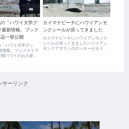
気の「ハワイ大学グ
カイマナビーチにハワイアンモ
9年最新情報。ブック
ンクシールが戻ってきました
商品一挙公開
カイマナビーチにハワイアンモンク
シールが戻ってきましたハワイアン
の「ハワイ大学グッ
モンクアザラシのロッキーがカイマ
最新情報。ブックストア
ナ ビーチに戻ってきました。ロッキ
公開ハワイのお土産で
ーは、 子供を出産し、その後にワイ
グッツを狙っている人
キキで２匹目を出産したことで有名
ないでしょうか？そん
になりました。（こちら写真は以前
ワイ大学2019年ブッ
のものになり...
品一挙大公開です。ハ
ンサーリンク