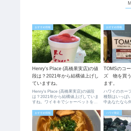
おすすめ情報
おすすめ情報
Henry’s Place (高橋果実店)の値
TOMSのコ
段は？2021年から結構値上げし
ズ 物を買
ていますね。
ます。
Henry's Place (高橋果実店)の値段
ハワイのホー
は？2021年から結構値上げしていま
種類はいっぱ
すね。ワイキキでシャーベットを食
中あなたなら
べるならビーチウォークの高橋果実
イに来た旅行
店が好きという方も多いと思いま
ハワイコーヒ
おすすめ情報
ハワイ限定
す。ハワイの物価高でここのシャー
か？でも、コ
ベットのお値段も上がっています...
支援ができる
ょうか？ホールフ