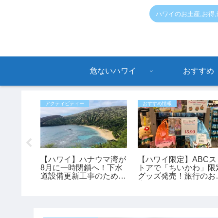
ハワイのお土産,お得
危ないハワイ
おすすめ
アクティビティー
おすすめ情報
ェンズデ
【ハワイ】ハナウマ湾が
【ハワイ限定】ABCス
オーシャ
8月に一時閉鎖へ！下水
トアで「ちいかわ」限
温もりに
道設備更新工事のため9
グッズ発売！旅行のお
んの1人
日間クローズ
産にもおすすめ♪