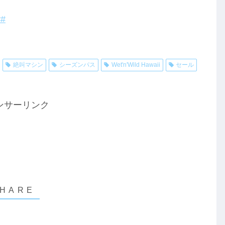
#
絶叫マシン
シーズンパス
Wet'n'Wild Hawaii
セール
ンサーリンク