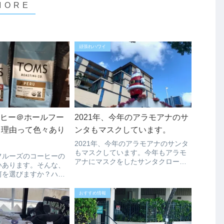
頑張れハワイ
ーヒー＠ホールフー
2021年、今年のアラモアナのサ
う理由って色々あり
ンタもマスクしています。
2021年、今年のアラモアナのサンタ
もマスクしています。今年もアラモ
フルーズのコーヒーの
アナにマスクをしたサンタクロース
いあります。そんな、
「ビッグサンタ」が登場しました。
何を選びますか？ハワ
これを見ると、クリスマスが近づい
客の方なら、やっぱり
てきたという実感がわきますね、ア
ーになりますでしょう
おすすめ情報
ラモアナではホリデーシーズンのイ
ーヒーを買って途上国
ベント(ホリ...
と知ったら、どうでし
...