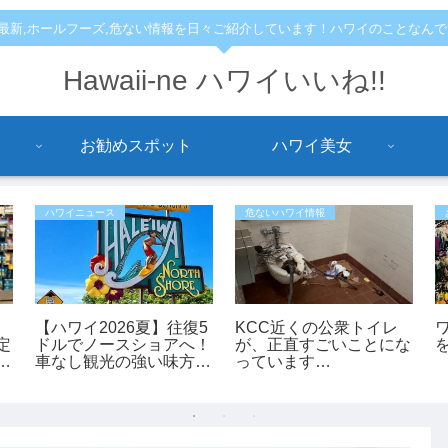
,最新,ホールフーズ,危ない情報を日々ご紹介しています！ハワイのことなん
Hawaii-ne ハワイいいね!!
お勧めスポット
ハワイ美女
ハワイニュース
危ないハワイ情報
【ハワイ2026夏】往復5
KCC近くの公衆トイレ
定
ドルでノースショアへ！
が、正直すごいことにな
土
車なし観光の強い味方
っています…
「ノースショア・フアカ
イ」シャトルが運行開
始！