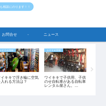
でも相談にのります！！
お問合せ
ニュース
おすすめ情報
おすすめ情報
おすすめ情
ワイキキで浮き輪に空気
ワイキキで子供用、子供
ハワイ
を入れる方法は？
のせ自転車がある自転車
されまし
レンタル屋さん。
んの体
「bikeadelic」