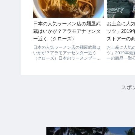
日本の人気ラーメン店の麺屋武
お土産に人
蔵はいかが？アラモアナセンタ
ッツ」201
ー近く（クローズ）
ストアーの
日本の人気ラーメン店の麺屋武蔵は
お土産に人気
いかが？アラモアナセンター近く
ツ」2019年
（クローズ）日本のラーメンブーム
ーの商品一挙
の火付け役の「麺屋武蔵」がアラモ
ハワイ大学の
アにあるの知っていましたか？ハワ
も多いのでは
イは、ワイキキ横丁のラーメンロー
な方のためにハ
ドなど日本を代表するラーメン屋さ
クストアー商
んが続々とオープン...
ワイ大学グ...
スポ