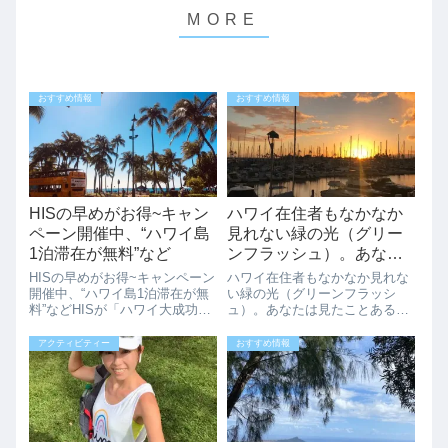
おすすめ情報
おすすめ情報
HISの早めがお得~キャン
ハワイ在住者もなかなか
ペーン開催中、“ハワイ島
見れない緑の光（グリー
1泊滞在が無料”など
ンフラッシュ）。あなた
は見たことある？
HISの早めがお得~キャンペーン
ハワイ在住者もなかなか見れな
開催中、“ハワイ島1泊滞在が無
い緑の光（グリーンフラッシ
料”などHISが「ハワイ大成功~
ュ）。あなたは見たことある？
早めがお得~」キャンペーンを8
緑の光（グリーンフラッシュ）
月9日（金）から9月30日（月）
という言葉を知っていますが？
アクティビティー
おすすめ情報
まで実施中です。「ハワイ大成
緑の光（グリーンフラッシュ）
功~早めがお得~」特典が盛りだ
は、夕陽（サンセット）が沈む
くさんなのでハワイ旅行をお...
瞬間に奇跡的にみれる緑色のフ
ラッシュです。ハワ...