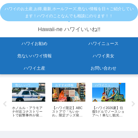
ハワイのお土産,お得,最新,ホールフーズ,危ない情報を日々ご紹介してい
ます！ハワイのことなんでも相談にのります！！
Hawaii-ne ハワイいいね!!
ハワイお勧め
ハワイニュース
危ないハワイ情報
ハワイ美女
ハワイ土産
お問い合わせ
危ないハワイ情報
おすすめ情報
ハワイニュース
イ
ホノルル・アラモア
【ハワイ限定】ABC
【ハワイ2026夏】往
「
こ
ナ付近コナストリー
ストアで「ちいか
復5ドルでノースショ
ズ
…
トで銃撃事件が発
わ」限定グッズ発
アへ！車なし観光の
オ
生 仲裁に入った45
売！旅行のお土産に
強い味方「ノースシ
人
歳男性が負傷【ハワ
もおすすめ♪
ョア・フアカイ」シ
あ
イ最新ニュース】
ャトルが運行開始！
イ