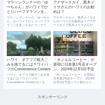
マラソンランナーの「ゆ
アナザースカイ、黒木メ
ーちゃん」がハワイでひ
イサさんのハワイのお勧
とりハーフマラソンを走
めは？
ってみた
マラソンランナーの「ゆーちゃ
アナザースカイ、黒木メイサさ
ん」がハワイでひとりハーフマ
んのハワイのお勧めは？アナザ
ラソンを走ってみたランナーに
ースカイで黒木メイサさんがハ
とってハワイは最高の環境で
ワイで訪れた場所をご紹介しま
す。ハワイで早朝に走るのも夕
す。View this post on
おすすめ情報
おすすめ情報
方サンセットを見ながら走るの
InstagramA post shared by アナ
も最高です。今回は、マラソン
ザースカイ (@anothers...
ランナー「ゆーちゃん」の2020
年お正月ハワイ...
ハワイ、オアフで粗大ご
「ホノルルコーヒー」が
みを捨てるには？ワイパ
原宿に日本第1号店オープ
フのConvenience Centers
ン。2024年12月5日予定
ハワイ、オアフで粗大ごみを捨
「ホノルルコーヒー」が原宿に
てるには？ワイパフの
日本第1号店オープン。2024年
Convenience Centersホノルル
12月5日予定ハワイ発のコーヒ
での粗大ごみが回収制になりま
ーブランド「ホノルルコーヒ
したが、Convenience Centers
ー」が、ついに日本上陸！2024
にもっていけばその場で無料で
年12月5日、東京・原宿に日本
スポンサーリンク
破棄できます。写真のように工
第1号店「HONOLULU COFFEE
事の方々が多く来...
HARAJUKU」が...