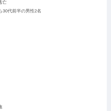
逃亡
ら30代前半の男性2名
施