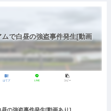
ムで白昼の強盗事件発生[動画
はてブ
LINE
コピー
昼の強盗事件発生[動画あり]