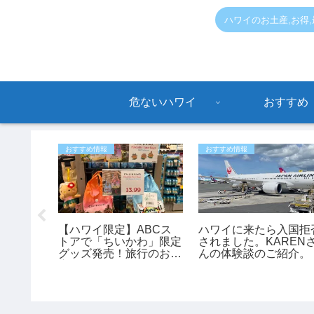
ハワイのお土産,お得
危ないハワイ
おすすめ
おすすめ情報
おすすめ情報
学校でス
【ハワイ限定】ABCス
ハワイに来たら入国拒
開始！8
トアで「ちいかわ」限定
されました。KAREN
ら出席・
グッズ発売！旅行のお土
んの体験談のご紹介。
給食制度
産にもおすすめ♪