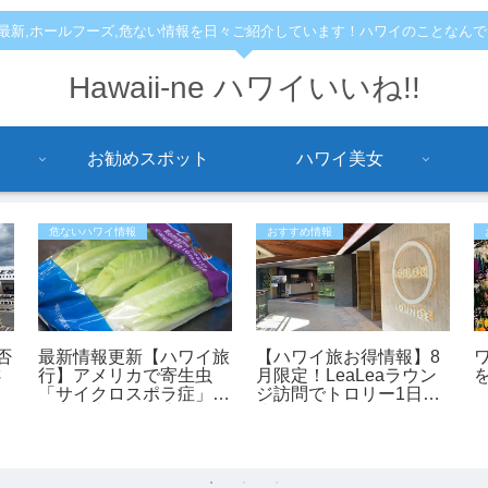
,最新,ホールフーズ,危ない情報を日々ご紹介しています！ハワイのことなん
Hawaii-ne ハワイいいね!!
お勧めスポット
ハワイ美女
危ないハワイ情報
おすすめ情報
否
最新情報更新【ハワイ旅
【ハワイ旅お得情報】8
さ
行】アメリカで寄生虫
月限定！LeaLeaラウン
「サイクロスポラ症」が
ジ訪問でトロリー1日乗
過去最大規模の流行 レ
車券が全員もらえるキャ
タスが感染源の可能性も
ンペーン開催中