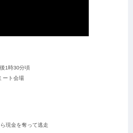
後1時30分頃
ミート会場
から現金を奪って逃走