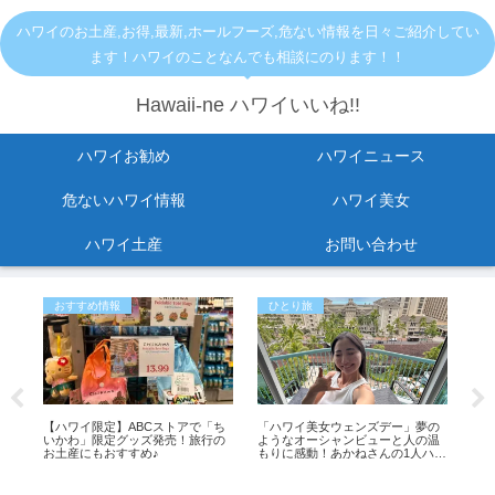
ハワイのお土産,お得,最新,ホールフーズ,危ない情報を日々ご紹介してい
ます！ハワイのことなんでも相談にのります！！
Hawaii-ne ハワイいいね!!
ハワイお勧め
ハワイニュース
危ないハワイ情報
ハワイ美女
ハワイ土産
お問い合わせ
おすすめ情報
ひとり旅
お
セ
【ハワイ限定】ABCストアで「ち
「ハワイ美女ウェンズデー」夢の
【
と
いかわ」限定グッズ発売！旅行の
ようなオーシャンビューと人の温
Le
罰金
お土産にもおすすめ♪
もりに感動！あかねさんの1人ハワ
日
イ滞在記
ー