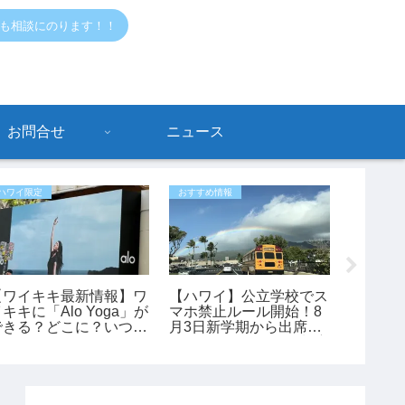
でも相談にのります！！
お問合せ
ニュース
ハワイ限定
おすすめ情報
危ないハワ
【ワイキキ最新情報】ワ
【ハワイ】公立学校でス
KCC近
キキに「Alo Yoga」が
マホ禁止ルール開始！8
が、正
できる？どこに？いつで
月3日新学期から出席・
ってい
きる？
スクールバス・給食制度
も変更