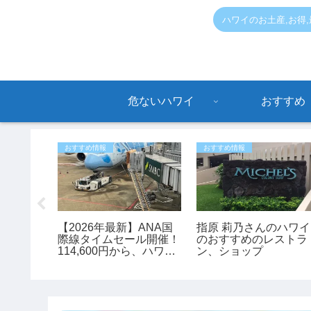
ハワイのお土産,お得
危ないハワイ
おすすめ
おすすめ情報
おすすめ情報
ABCス
【2026年最新】ANA国
指原 莉乃さんのハワイ
わ」限定
際線タイムセール開催！
のおすすめのレストラ
行のお土
114,600円から、ハワイ
ン、ショップ
♪
旅行がお得に予約できる
チャンス