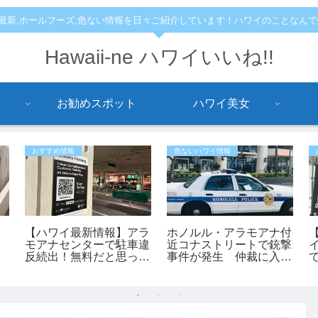
,最新,ホールフーズ,危ない情報を日々ご紹介しています！ハワイのことなん
Hawaii-ne ハワイいいね!!
お勧めスポット
ハワイ美女
おすすめ情報
危ないハワイ情報
【ハワイ最新情報】アラ
ホノルル・アラモアナ付
モアナセンターで駐車違
近コナストリートで銃撃
イ
反続出！無料だと思って
事件が発生 仲裁に入っ
停めると最大150ドルの
た45歳男性が負傷【ハ
罰金も
ワイ最新ニュース】