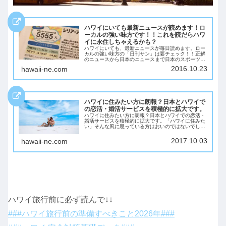
ハワイにいても最新ニュースが読めます！ロ
ーカルの強い味方です！！これを読だらハワ
イに永住しちゃえるかも？
ハワイにいても、最新ニュースが毎日読めます。ロー
カルの強い味方の「日刊サン」は要チェック！！正解
のニュースから日本のニュースまで日本のスポーツ新
聞並みの情報が無料で読めちゃう「日刊サン」。もち
2016.10.23
hawaii-ne.com
ろん、ハワイローカルのレストラン情報やイベント
情...
ハワイに住みたい方に朗報？日本とハワイで
の恋活・婚活サービスを積極的に拡大です。
ハワイに住みたい方に朗報？日本とハワイでの恋活・
婚活サービスを積極的に拡大です。「ハワイに住みた
い」そんな風に思っている方はおいのではないでしょ
うか？実際に「ハワイに住む」となるとアメリカに住
むステータスが必要になります。アメリカに住むに
2017.10.03
hawaii-ne.com
は...
ハワイ旅行前に必ず読んで↓↓
###ハワイ旅行前の準備すべきこと2026年###