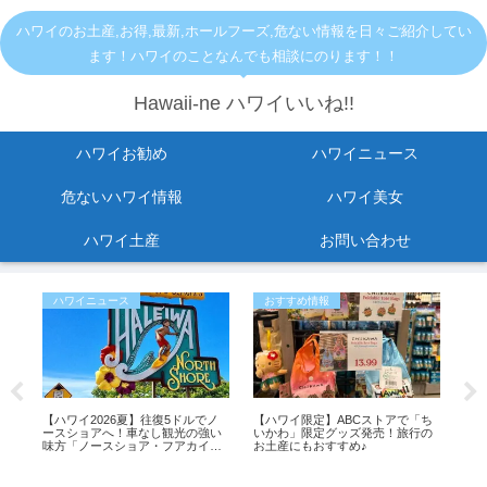
ハワイのお土産,お得,最新,ホールフーズ,危ない情報を日々ご紹介してい
ます！ハワイのことなんでも相談にのります！！
Hawaii-ne ハワイいいね!!
ハワイお勧め
ハワイニュース
危ないハワイ情報
ハワイ美女
ハワイ土産
お問い合わせ
ハワイニュース
おすすめ情報
お
オ
【ハワイ2026夏】往復5ドルでノ
【ハワイ限定】ABCストアで「ち
【2
バッ
ースショアへ！車なし観光の強い
いかわ」限定グッズ発売！旅行の
セー
味方「ノースショア・フアカイ」
お土産にもおすすめ♪
イ
シャトルが運行開始！
ス