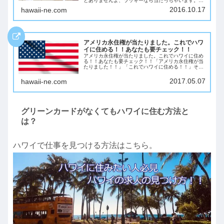
とありませんよ、ラッキーなら当たっちゃいます。ハ
ワイで暮らしたい・働きたいと思っている人は、是非
2016.10.17
hawaii-ne.com
DV-2022に申し込んみましょう。管理人AKA...
アメリカ永住権が当たりました。これでハワ
イに住める！！あなたも要チェック！！
アメリカ永住権が当たりました。これでハワイに住め
る！！あなたも要チェック！！「アメリカ永住権が当
たりました！！」「これでハワイに住める！！」そん
な方はいますでしょうか？2018年のグリーンカードの
DVプログラム（アメリカ抽選永住権）の抽選結...
2017.05.07
hawaii-ne.com
グリーンカードがなくてもハワイに住む方法と
は？
ハワイで仕事を見つける方法はこちら。