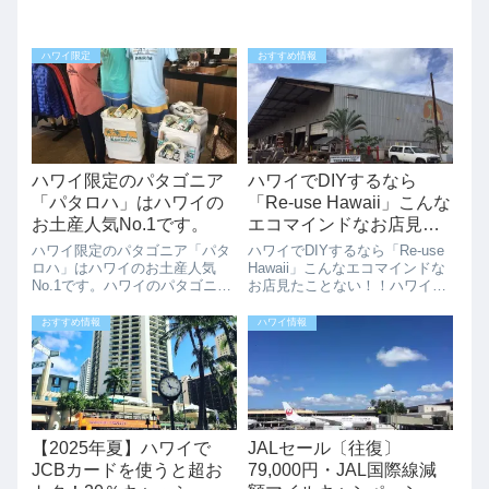
ハワイ限定
おすすめ情報
ハワイ限定のパタゴニア
ハワイでDIYするなら
「パタロハ」はハワイの
「Re-use Hawaii」こんな
お土産人気No.1です。
エコマインドなお店見た
ことない！！
ハワイ限定のパタゴニア「パタ
ハワイでDIYするなら「Re-use
ロハ」はハワイのお土産人気
Hawaii」こんなエコマインドな
No.1です。ハワイのパタゴニア
お店見たことない！！ハワイで
には、ハワイ限定の「パタロハ
DIYするなら、まずはホームデ
（Pataloha）」というデザイン
ポなどのホームセンターを思い
おすすめ情報
ハワイ情報
があり、ハワイのお土産で人気
浮かべますが、ホームセンター
です。定番のTシャツとエコバ
よりも安く、人とは違った材料
ックがハワイのお土産に人気ナ
を探したい人には「Re-u...
ンバー...
【2025年夏】ハワイで
JALセール〔往復〕
JCBカードを使うと超お
79,000円・JAL国際線減