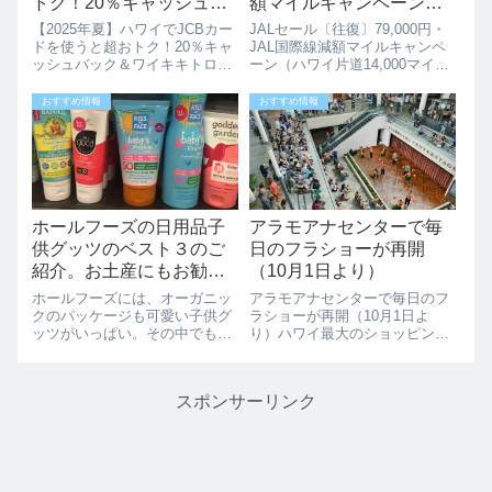
トク！20％キャッシュバ
額マイルキャンペーン
ック＆ワイキキトロリー
（ハワイ片道14,000マイ
【2025年夏】ハワイでJCBカー
JALセール〔往復〕79,000円・
も無料！
ル）
ドを使うと超おトク！20％キャ
JAL国際線減額マイルキャンペ
ッシュバック＆ワイキキトロリ
ーン（ハワイ片道14,000マイ
ーも無料！ハワイ好きな方、そ
ル）ハワイ旅行検討中の方、
してこれからハワイ旅行を計画
JALがセール・JAL国際線減額
おすすめ情報
おすすめ情報
している方に朗報です！JCBカ
マイルキャンペーン開始してい
ードを持っていると、ハワイで
ます。JAL国際線タイムセー
のお買い物や移動がとっても便
ル、1月17日までの”期間限...
利＆お...
ホールフーズの日用品子
アラモアナセンターで毎
供グッツのベスト３のご
日のフラショーが再開
紹介。お土産にもお勧め
（10月1日より）
です。
ホールフーズには、オーガニッ
アラモアナセンターで毎日のフ
クのパッケージも可愛い子供グ
ラショーが再開（10月1日よ
ッツがいっぱい。その中でも、
り）ハワイ最大のショッピング
ハワイいねがオススメするお土
センターのアラモアナセンター
産に人気のグッツベスト3のご
は、毎日午後5時から開催する
紹介です。人気１位：日焼け止
フラショーが2022年10月1日
スポンサーリンク
め（サンスクリーン）ハワイで
（土）から再開されます。毎
は、必需品の日焼け止め。赤ち
日、アラモアナでフラショーが
ゃんや子供には、...
観れるのは観光...