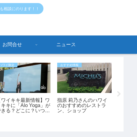
でも相談にのります！！
お問合せ
ニュース
ハワイ限定
おすすめ情報
おすすめ情
【ワイキキ最新情報】ワ
指原 莉乃さんのハワイ
ワイキ
キキに「Alo Yoga」が
のおすすめのレストラ
を入れ
できる？どこに？いつで
ン、ショップ
きる？