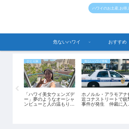
ハワイのお土産,お得
危ないハワイ
おすすめ
ひとり旅
危ないハワイ情報
衆トイレ
「ハワイ美女ウェンズデ
ホノルル・アラモアナ
ことにな
ー」夢のようなオーシャ
近コナストリートで銃
ンビューと人の温もりに
事件が発生 仲裁に入
感動！あかねさんの1人
た45歳男性が負傷【ハ
ハワイ滞在記
ワイ最新ニュース】