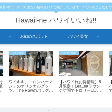
,最新,ホールフーズ,危ない情報を日々ご紹介しています！ハワイのことなん
Hawaii-ne ハワイいいね!!
お勧めスポット
ハワイ美女
ハワイ限定
おすすめ情報
付
ワイキキ、「ロンハーマ
【ハワイ旅お得情報】8
撃
ン」のオリジナルグッ
月限定！LeaLeaラウン
イ
っ
ツ。The Rowのバッグも
ジ訪問でトロリー1日乗
あります。
車券が全員もらえるキャ
ンペーン開催中