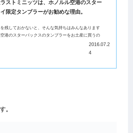
産ラストミニッツは、ホノルル空港のスター
ワイ限定タンブラーがお勧めな理由。
金を残しておかないと、そんな気持ちはみんなあります
は空港のスターバックスのタンブラーをお土産に買うの
？ １・空港では少しドルが残っているはず。これは使
2016.07.2
 ２・お土産を買い忘...
4
す。