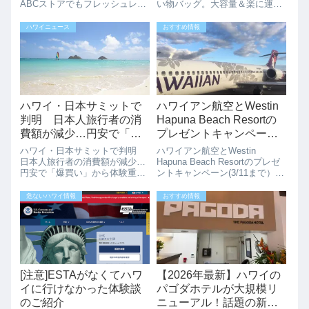
ABCストアでもフレッシュレイ
い物バッグ。大容量＆楽に運べ
買えますよ。ハワイではちょっ
ますホールフーズの「ローリン
とした時に皆感謝の気持ちを込
グ・トロリー・バッグ」が販売
ハワイニュース
おすすめ情報
めてレイを送ります。ハワイ旅
されています。タイヤ付きのバ
行に来て、記念日や誕生日のプ
ッグで重い荷物ときに助かりそ
レゼントにレイを送るのはとっ
うです。デザインは、ホールフ
てもお勧めです。...
ーズのメインカラ...
ハワイ・日本サミットで
ハワイアン航空とWestin
判明 日本人旅行者の消
Hapuna Beach Resortの
費額が減少…円安で「爆
プレゼントキャンペーン
買い」から体験重視へ
(3/11まで）
ハワイ・日本サミットで判明
ハワイアン航空とWestin
日本人旅行者の消費額が減少…
Hapuna Beach Resortのプレゼ
円安で「爆買い」から体験重視
ントキャンペーン(3/11まで）ハ
へワイキキのヒルトン・ハワイ
ワイアン航空とWestin Hapuna
アン・ビレッジ・ワイキキ・ビ
Beach Resortがプレゼントキャ
危ないハワイ情報
おすすめ情報
ーチ・リゾートで開催された
ンペーンを実施中です。ハワイ
「ハワイ・日本サミット」に
島のWestin H...
て、日本人旅行者の減少や、旅
行スタイルの変化につ...
[注意]ESTAがなくてハワ
【2026年最新】ハワイの
イに行けなかった体験談
パゴダホテルが大規模リ
のご紹介
ニューアル！話題の新店