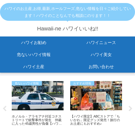
ハワイのお土産,お得,最新,ホールフーズ,危ない情報を日々ご紹介してい
ます！ハワイのことなんでも相談にのります！！
Hawaii-ne ハワイいいね!!
ハワイお勧め
ハワイニュース
危ないハワイ情報
ハワイ美女
ハワイ土産
お問い合わせ
危ないハワイ情報
おすすめ情報
ひ
メ
ホノルル・アラモアナ付近コナス
【ハワイ限定】ABCストアで「ち
「
トリートで銃撃事件が発生 仲裁
いかわ」限定グッズ発売！旅行の
よ
タ
に入った45歳男性が負傷【ハワイ
お土産にもおすすめ♪
も
最新ニュース】
イ