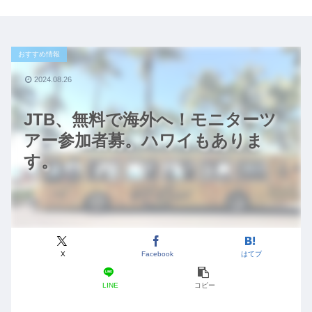
おすすめ情報
2024.08.26
JTB、無料で海外へ！モニターツ
アー参加者募。ハワイもありま
す。
X
Facebook
はてブ
LINE
コピー