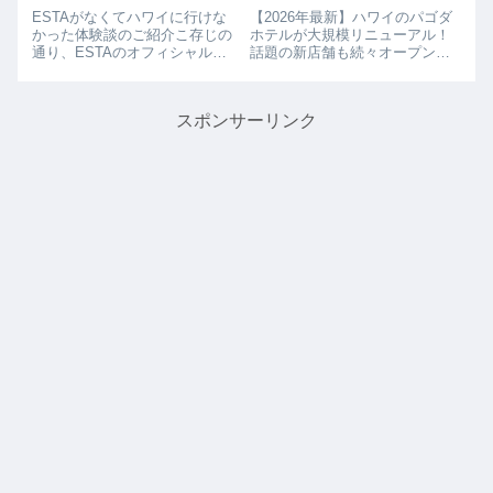
舗も続々オープン予定
ESTAがなくてハワイに行けな
【2026年最新】ハワイのパゴダ
かった体験談のご紹介こ存じの
ホテルが大規模リニューアル！
通り、ESTAのオフィシャルホ
話題の新店舗も続々オープン予
ームページでアナウンスされて
定ホノルル・アラモアナ近くの
いますが、ESTAが即時発行が
老舗ホテル「Pagoda Hotel」
なくなりました。ハワイに行く
が、2026年に大規模リニューア
スポンサーリンク
前には必ずチェックしてくださ
ルを実施しました！「昔ながら
い！！ESTA（エスタ）がなく
のローカル感が好きだった」...
てハワイ...