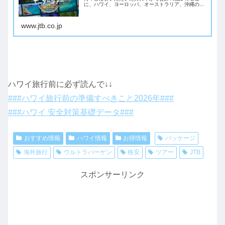
に、ハワイ、ヨーロッパ、オーストラリア、沖縄の無
料モニターツアーが当たるチャンス！
www.jtb.co.jp
ハワイ旅行前に必ず読んで↓↓
###ハワイ旅行前の準備すべきこと2026年###
###ハワイ 安全対策基礎データ###
おすすめ情報
ハワイ情報
お得情報
パッケージ
海外旅行
ウルトラバーゲン
格安
ツアー
JTB
スポンサーリンク