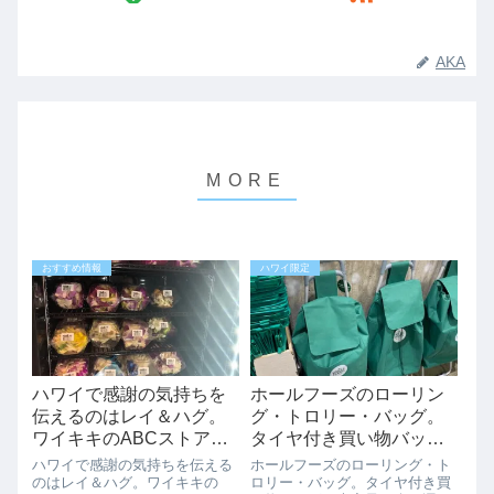
AKA
おすすめ情報
ハワイ限定
ハワイで感謝の気持ちを
ホールフーズのローリン
伝えるのはレイ＆ハグ。
グ・トロリー・バッグ。
ワイキキのABCストアで
タイヤ付き買い物バッ
もフレッシュレイ買えま
グ。大容量＆楽に運べま
ハワイで感謝の気持ちを伝える
ホールフーズのローリング・ト
すよ。
す。
のはレイ＆ハグ。ワイキキの
ロリー・バッグ。タイヤ付き買