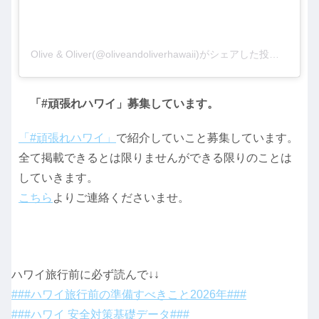
Olive & Oliver(@oliveandoliverhawaii)がシェアした投稿
–
202
「#頑張れハワイ」募集しています。
「#頑張れハワイ」
で紹介していこと募集しています。
全て掲載できるとは限りませんができる限りのことは
していきます。
こちら
よりご連絡くださいませ。
ハワイ旅行前に必ず読んで↓↓
###ハワイ旅行前の準備すべきこと2026年###
###ハワイ 安全対策基礎データ###