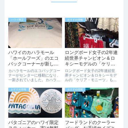
ハワイ限定
おすすめ情報
ハワイのカハラモール
ロングボード女子の2年連
「ホールフーズ」のエコ
続世界チャンピオン＆ロ
バックコーナーが新しく
キシーモデルの「ケリ
なりました！！最新SUP
ア・モニーツ」も好きな
カハラモールのエコバッグコー
ロングボード女子の2年連続世
エコバッグも登場です。
「HAWAIIパンツ」
ナーがセンターに移動になり、
界チャンピオン＆ロキシーモデ
一新されていました。カハラモ
ルの「ケリア・モニーツ」も好
ールのエコバックコーナーは、
きな「HAWAIIパンツ」ハワイ
今までホールフーズに入って、
のロキシーガールの「ケリア・
おすすめ情報
おすすめ情報
右側の「プカズ・バー」の入り
モニーツ」はやっぱりHAWAII
口の前にありましたが、このほ
LOVE。そんな「ケリア・モニ
ど、レジの前のセンタースペー
ーツ」もハワイに来たら、
スに移動になって...
「HAW...
パタゴニアのハワイ限定
フードランドのクーラー