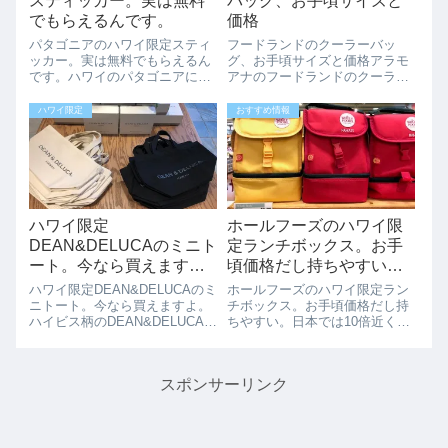
スティッカー。実は無料
バッグ、お手頃サイズと
でもらえるんです。
価格
パタゴニアのハワイ限定スティ
フードランドのクーラーバッ
ッカー。実は無料でもらえるん
グ、お手頃サイズと価格アラモ
です。ハワイのパタゴニアには
アナのフードランドのクーラー
ハワイ限定エコバックやTシャ
バッグ、お手頃なサイズと価格
ツなどがありますが、実は無料
で販売しています。種類はハワ
ハワイ限定
おすすめ情報
でもらえるスティッカー（シー
イらしいデザイン5種類ほどで
ル）があるの知っていました
ています。開けると結構な大き
か？こちらがこないだハワイの
さになり、軽量な断熱材がつい
ワードにあるパタゴ...
ているのでちょっと...
ハワイ限定
ホールフーズのハワイ限
DEAN&DELUCAのミニト
定ランチボックス。お手
ート。今なら買えます
頃価格だし持ちやすい。
よ。
日本では10倍近くの値段
ハワイ限定DEAN&DELUCAのミ
ホールフーズのハワイ限定ラン
で取引されています！！
ニトート。今なら買えますよ。
チボックス。お手頃価格だし持
ハイビス柄のDEAN&DELUCAの
ちやすい。日本では10倍近くの
ミニトートはまだまだ人気で早
値段で取引されています！！赤
朝に並ばないと購入できません
と黄色のホールフーズ 、ハワイ
が、こちらのミニトートなら在
限定の保冷ランチボックス
スポンサーリンク
庫がいっぱいありますよ。白と
「Insulated Lunch Tote
黒のミニトートハワイの文字
Hawaii」が発売されてい...
が...