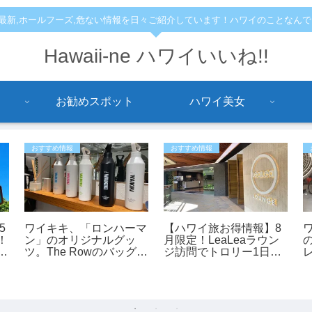
,最新,ホールフーズ,危ない情報を日々ご紹介しています！ハワイのことなん
Hawaii-ne ハワイいいね!!
お勧めスポット
ハワイ美女
おすすめ情報
おすすめ情報
5
ワイキキ、「ロンハーマ
【ハワイ旅お得情報】8
！
ン」のオリジナルグッ
月限定！LeaLeaラウン
ツ。The Rowのバッグも
ジ訪問でトロリー1日乗
カ
あります。
車券が全員もらえるキャ
「
ンペーン開催中