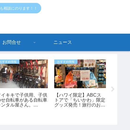
でも相談にのります！！
お問合せ
ニュース
おすすめ情報
おすすめ情報
危ないハワ
ワイキキで子供用、子供
【ハワイ限定】ABCス
ホノル
のせ自転車がある自転車
トアで「ちいかわ」限定
近コナ
レンタル屋さん。
グッズ発売！旅行のお土
事件が
bikeadelic」
産にもおすすめ♪
た45歳
ワイ最