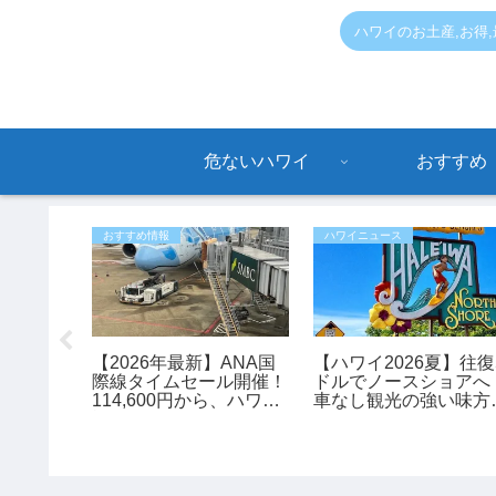
ハワイのお土産,お得
危ないハワイ
おすすめ
おすすめ情報
ハワイニュース
アが
【2026年最新】ANA国
【ハワイ2026夏】往復
店舗でセ
際線タイムセール開催！
ドルでノースショアへ
0％実施
114,600円から、ハワイ
車なし観光の強い味方
旅行がお得に予約できる
「ノースショア・フア
チャンス
イ」シャトルが運行開
始！