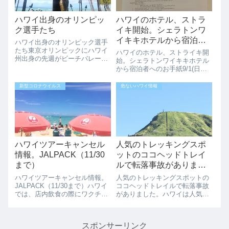
ハワイ出身のオリンピッ
ハワイのホテル、ストラ
ク選手たち
イキ開始。シェラトンワ
イキキホテルから宿泊者
ハワイ出身のオリンピック選手
へのお手紙
たち東京オリンピックにハワイ
ハワイのホテル、ストライキ開
州出身の先週がビーチバレー、
始。シェラトンワイキキホテル
スケートボード、バスケットボ
から宿泊者へのお手紙9/1(日）
ールなどの競技で13名の選手が
ハワイのホテル労働者がストラ
アメリカ合衆国、ミクロネシア
イキを実施しています。シェラ
新型コロナウイルス
危ないハワイ情報
連邦そして日本代表として出場
トンワイキキに宿泊されていた
しています。在ホノルル日本国
方にこのようなお手紙が配布さ
領事館でこうい...
れていました。お手紙の内容は
こちらお客様...
ハワイツアーキャンセル
人気のトレッキングスポ
情報。JALPACK（11/30
ットのココヘッドトレイ
まで）
ルで転落事故がありまし
た。
ハワイツアーキャンセル情報。
人気のトレッキングスポットの
JALPACK（11/30まで）ハワイ
ココヘッドトレイルで転落事故
では、店内飲食の際にワクチン
がありました。ハワイは人気の
接種証明書提示が必要になって
トレッキングポイントがいくつ
います。日本からのハワイへの
もあるトレッキング天国です
ツアーは、依然としてキャンセ
が、もちろん危険もあります。
スポンサーリンク
ルが続いています。JALPACK
9月23日（金）の6：3０PMごろ