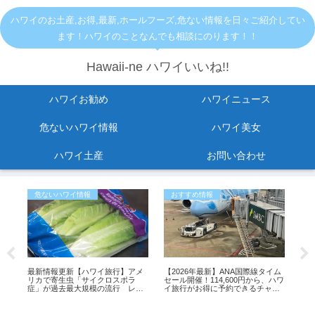
ハワイのお土産,お得,最新,ホールフーズ,危ない情報を日々ご紹介してい
ます！ハワイのことなんでも相談にのります！！
Hawaii-ne ハワイいいね!!
ハワイお勧め
ハワイニュース
危ないハワイ情報
ハワイ美女
ハワイ土産
お問い合わせ
危ないハワイ情報
おすすめ情報
ハ
オ
最新情報更新【ハワイ旅行】アメ
【2026年最新】ANA国際線タイム
バッ
リカで寄生虫「サイクロスポラ
セール開催！114,600円から、ハワ
症」が過去最大規模の流行 レタ
イ旅行がお得に予約できるチャン
【
スが感染源の可能性も
ス
「
収