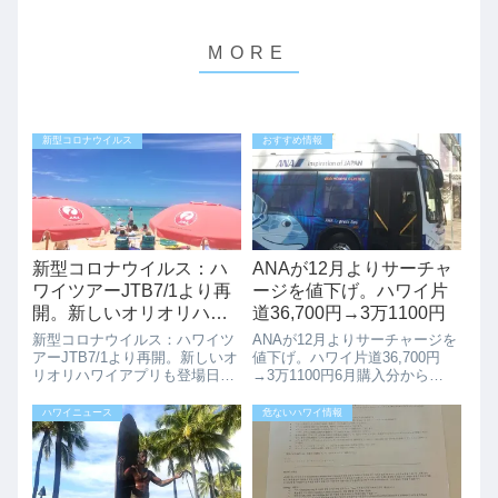
新型コロナウイルス
おすすめ情報
新型コロナウイルス：ハ
ANAが12月よりサーチャ
ワイツアーJTB7/1より再
ージを値下げ。ハワイ片
開。新しいオリオリハワ
道36,700円→3万1100円
イアプリも登場
新型コロナウイルス：ハワイツ
ANAが12月よりサーチャージを
アーJTB7/1より再開。新しいオ
値下げ。ハワイ片道36,700円
リオリハワイアプリも登場日本
→3万1100円6月購入分から
からのハワイへのツアーは、
JAL、ANAの燃油特別付加運賃
2020年3月からキャンセスが続
（燃油サーチャージ）が大幅に
ハワイニュース
危ないハワイ情報
いていますが、ANAトラベラー
引き上げられ、8月、10月より
ズが2021年7月からのツアーの
ANA、JALも更なる値上げを発
販売を開始していましたが、今
表していました。今回は1...
回...