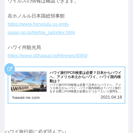
ウイルスの情報は確認できます。
在ホノルル日本国総領事館
https://www.honolulu.us.emb-
japan.go.jp/itprtop_ja/index.html
ハワイ州観光局
https://www.allhawaii.jp/htjnews/4084/
ハワイ旅行PCR検査は必要？日本からハワイ
へ、アメリカ本土からハワイ、ハワイ国内移
動は？
ハワイ旅行PCR検査は必要？日本からハワイへ、アメ
リカ本土からハワイ、ハワイ国内移動は？ハワイ旅行
をする際にPCR検査が必要かどうか？という質問を受
けました。2021年4月17日現在では以下のルールにな
2021.04.18
hawaii-ne.com
っています。（ルールは変更になる可能性...
ハワイ旅行前に必ず読んで↓↓