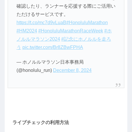
確認したり、ランナーを応援する際にご活用い
ただけるサービスです。
https://t.co/mc7d9vLuaB
#HonoluluMarathon
#HM2024
#HonoluluMarathonRaceWeek
#ホ
ノルルマラソン2024
#記念にホノルルを走ろ
う
pic.twitter.com/Br8ZBwFPHA
— ホノルルマラソン日本事務局
(@honolulu_run)
December 8, 2024
ライブチェックの利用方法