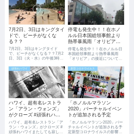
ダーの横です。）2月27日
旅行のパッケージツアー、大手
8:20PMごろから出火したようで
旅行代理店のJAL...
す。Arso...
7月2日、3日はキングタイ
停電も発生中！！在ホノ
ドで、ビーチがなくな
ルル日本国総領事館より
る？？
熱帯暴風雨「オリビア」
の接近について（9月12
7月2日、3日はキングタイド
停電も発生中！！在ホノルル日
日）の注意喚起がありま
で、ビーチがなくなる？？7月2
本国総領事館より熱帯暴風雨
日、3日（火・水）の午後3時か
「オリビア」の接近について
した。
ら5時の間にハワイではキング
（9月12日）の注意喚起があり
タイドと呼ばれ過去最大級の満
ました。在ホノルル日本国総領
頑張れハワイ
新型コロナウイルス
潮の水位になります。キングタ
事館より熱帯性暴風雨「オリビ
イドは、一部で洪水を引き起こ
ア」の接近について（9月12
し、ビーチの侵食が起きます。
日）の連絡が届きました。ワイ
写真を見ても...
キキも9時AMごろ...
ハワイ、超有名レストラ
「ホノルルマラソン
ン「アラン・ウォンズ」
2020」バーチャルイベン
がクローズ #頑張れハワ
トが追加される予定
イ
ハワイ、超有名レストラン「ア
「ホノルルマラソン2020」バー
ラン・ウォンズ」がクローズ #
チャルイベントが追加される予
頑張れハワイまたしても寂しニ
定新型コロナウイルスの影響