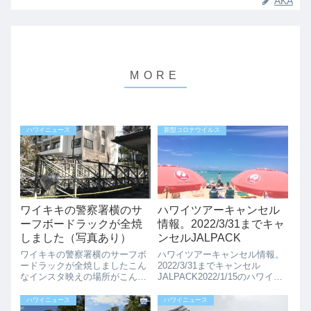
AKA
ハワイニュース
新型コロナウイルス
ワイキキの警察署横のサ
ハワイツアーキャンセル
ーフボードラックが全焼
情報。2022/3/31までキャ
しました（写真あり）
ンセルJALPACK
ワイキキの警察署横のサーフボ
ハワイツアーキャンセル情報。
ードラックが全焼しましたこん
2022/3/31までキャンセル
なインスタ映えの場所がこんな
JALPACK2022/1/15のハワイ州
姿に昨日、ワイキキの警察署の
の新規感染者数は、5977名とな
裏のサーフボードラックが全焼
り、5000名を超えたのは初めて
ハワイニュース
ハワイニュース
しました。（モアナサーフライ
になります。そんな中、ハワイ