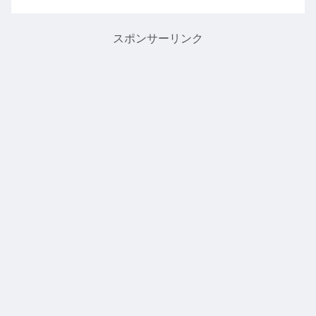
ュースが報道されました。ハワ
で、2020年12月13日に予定され
イの超有名レストラン「アラン
ているホノルルマラソン2020が
ウォンズ」が25年の歴史に幕を
どうなるか心配されていた方も
スポンサーリンク
閉じ、閉店することになりまし
多いのではないでしょうか？5
た。オバマ前大統領も好きだっ
月25日の時点では、人数制限
たということ...
で...