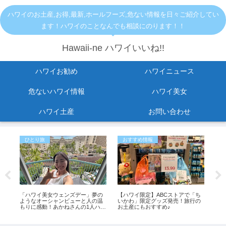
ハワイのお土産,お得,最新,ホールフーズ,危ない情報を日々ご紹介してい
ます！ハワイのことなんでも相談にのります！！
Hawaii-ne ハワイいいね!!
ハワイお勧め
ハワイニュース
危ないハワイ情報
ハワイ美女
ハワイ土産
お問い合わせ
ひとり旅
おすすめ情報
お
に
「ハワイ美女ウェンズデー」夢の
【ハワイ限定】ABCストアで「ち
【
？
ようなオーシャンビューと人の温
いかわ」限定グッズ発売！旅行の
ン
もりに感動！あかねさんの1人ハワ
お土産にもおすすめ♪
思っ
イ滞在記
も