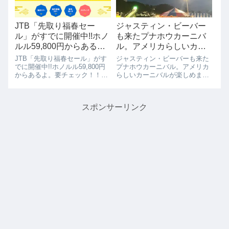
JTB「先取り福春セー
ジャスティン・ビーバー
ル」がすでに開催中!!ホノ
も来たプナホウカーニバ
ルル59,800円からある
ル。アメリカらしいカー
よ。要チェック！！
ニバルが楽しめます。
JTB「先取り福春セール」がす
ジャスティン・ビーバーも来た
(2/2,2/3)
でに開催中!!ホノルル59,800円
プナホウカーニバル。アメリカ
からあるよ。要チェック！！も
らしいカーニバルが楽しめま
う福春セールやってますよ。ハ
す。(2/2,2/3)今週、2/2と2/3はプ
ワイ旅行をご検討の方は、この
ナホウカーニバルです。オバマ
機会をお見逃しなく、いいチケ
前大統領の出身学校のカーニバ
スポンサーリンク
ットは早いもんの勝ち！！JTB
ルです、去年のカーニバルはジ
のハワイ旅行の「先取り福春セ
ャスティンビーバーも来てい
ール...
ま...