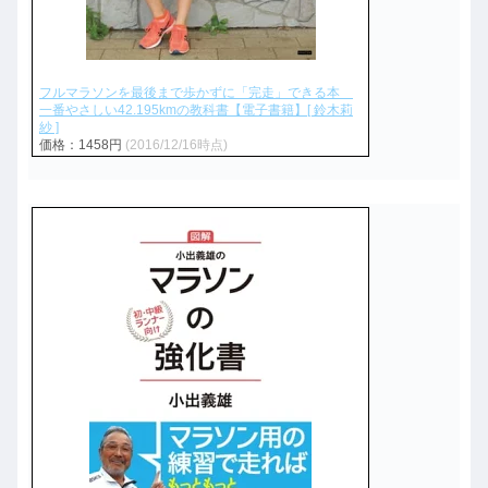
フルマラソンを最後まで歩かずに「完走」できる本
一番やさしい42.195kmの教科書【電子書籍】[ 鈴木莉
紗 ]
価格：1458円
(2016/12/16時点)