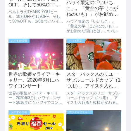
ハワイ限定の「いいち
OFF、そして50%OFF
こ」。「黄金の芋（こが
も、1/6まで
ベルトラのTHANK YOUセー
ねのいも）」がお勧めな
ル。10万OFFや1万OFF、そし
理由とは。
て50%OFFも、1/6までハワイ旅
ハワイ限定の「いいちこ」。
行の航空券、ホテルのパッケー
「黄金の芋（こがねのいも）」
ジのセール情報は色々と紹介し
がお勧めな理由とは。いいちこ
ていますが、航空券、ホテルを
といえば、下町のナポレオンと
とったら次は、オプショナルツ
呼ばれる「麦焼酎」ですが、今
おすすめ情報
ハワイ限定
アーですね。オプショナルツ...
回はハワイ限定としてなんと
「芋」焼酎をリリースしたんで
す。（その後、アメリカ本土で
も販売開始したそうで...
世界の歌姫マライア・キ
スターバックスのリユー
ャリー、2020年3月にハ
サブルコールドカップ（1
ワイコンサート
つ用）。アイスを入れる
と模様が変わるよ
世界の歌姫マライア・キャリ
スターバックスのリユーサブル
ー、2020年3月にハワイコンサ
コールドカップ（1つ用）。ア
ート2016年にもハワイでコンサ
イスを入れると模様が変わるよ
ートをしたマライア･キャリー
人気のスタバーバックスのリユ
ですが、2020年3月にまたハワ
ーサブルコールドカップ。氷を
おすすめ情報
アクティビティー
イでコンサートをしますよ！！
いれるとデザインが変わりま
マライア･キャリーファンの皆
す。今までは5個入りセットが
さまハワイでのコンサートをお
販売されていましたが、1個入
見逃し...
りが販売されていま...