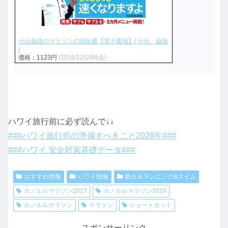
小出義雄のマラソンの強化書【電子書籍】[ 小出 義雄
]
価格：1123円
(2016/12/16時点)
ハワイ旅行前に必ず読んで↓↓
###ハワイ旅行前の準備すべきこと2026年###
###ハワイ 安全対策基礎データ###
おすすめ情報
ハワイ情報
散歩＆ランニング&スイム
ホノルルマラソン2017
ホノルルマラソン2016
ホノルルマラソン
マラソン
ショートカット
スポンサーリンク