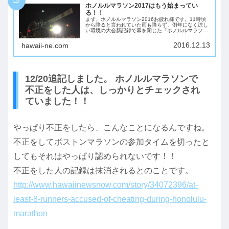
ホノルルマラソン2017はもう始まってい
る！！
まず、ホノルルマラソン2016お疲れ様です。11時頃
から降ると言われていた雨も降らず、例年になく涼し
い環境の大会新記録で幕を閉じた「ホノルルマラソン
2016」。フルマラソン男子は、ローレンス・チェロノ
（ケニア）が2時間9分39秒のコースレコ...
2016.12.13
hawaii-ne.com
12/20追記しました。 ホノルルマラソンで
不正をした人は、しっかりとチェックされ
ていました！！
やっぱり不正をしたら、こんなことになるんですね。
不正をしてボストンマラソンの参加タイムを切ったと
してもそれはやっぱり認められないです！！
不正をした人の記録は抹消されるとのことです。
http://www.hawaiinewsnow.com/story/34072396/at-
least-8-runners-accused-of-cheating-during-honolulu-
marathon