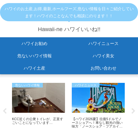
ハワイのお土産,お得,最新,ホールフーズ,危ない情報を日々ご紹介してい
ます！ハワイのことなんでも相談にのります！！
Hawaii-ne ハワイいいね!!
ハワイお勧め
ハワイニュース
危ないハワイ情報
ハワイ美女
ハワイ土産
お問い合わせ
危ないハワイ情報
ハワイニュース
お
すめ
KCC近くの公衆トイレが、正直す
【ハワイ2026夏】往復5ドルでノ
【
ごいことになっています…
ースショアへ！車なし観光の強い
ルー
味方「ノースショア・フアカイ」
席
シャトルが運行開始！
更