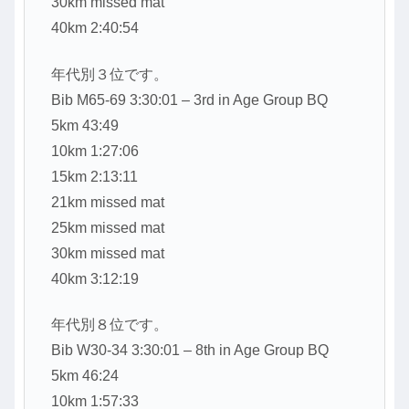
30km missed mat
40km 2:40:54
年代別３位です。
Bib M65-69 3:30:01 – 3rd in Age Group BQ
5km 43:49
10km 1:27:06
15km 2:13:11
21km missed mat
25km missed mat
30km missed mat
40km 3:12:19
年代別８位です。
Bib W30-34 3:30:01 – 8th in Age Group BQ
5km 46:24
10km 1:57:33