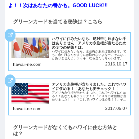
よ！！次はあなたの番かも。GOOD LUCK!!!
グリーンカードを当てる秘訣は？こちら
ハワイに住みたいなら、絶対申し込まない手
はありません！アメリカ永住権が当たるため
の３つの秘策とは。
ハワイに住みたいなら、永住権があれば住めます。で
も、永住権なんかすぐには取れないよなー。そんなこ
とありませんよ、ラッキーなら当たっちゃいます。ハ
ワイで暮らしたい・働きたいと思っている人は、是非
2016.10.17
hawaii-ne.com
DV-2022に申し込んみましょう。管理人AKA...
アメリカ永住権が当たりました。これでハワ
イに住める！！あなたも要チェック！！
アメリカ永住権が当たりました。これでハワイに住め
る！！あなたも要チェック！！「アメリカ永住権が当
たりました！！」「これでハワイに住める！！」そん
な方はいますでしょうか？2018年のグリーンカードの
DVプログラム（アメリカ抽選永住権）の抽選結...
2017.05.07
hawaii-ne.com
グリーンカードがなくてもハワイに住む方法と
は？