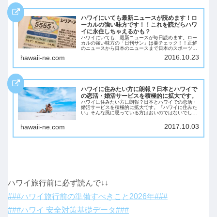
ハワイにいても最新ニュースが読めます！ロ
ーカルの強い味方です！！これを読だらハワ
イに永住しちゃえるかも？
ハワイにいても、最新ニュースが毎日読めます。ロー
カルの強い味方の「日刊サン」は要チェック！！正解
のニュースから日本のニュースまで日本のスポーツ新
聞並みの情報が無料で読めちゃう「日刊サン」。もち
2016.10.23
hawaii-ne.com
ろん、ハワイローカルのレストラン情報やイベント
情...
ハワイに住みたい方に朗報？日本とハワイで
の恋活・婚活サービスを積極的に拡大です。
ハワイに住みたい方に朗報？日本とハワイでの恋活・
婚活サービスを積極的に拡大です。「ハワイに住みた
い」そんな風に思っている方はおいのではないでしょ
うか？実際に「ハワイに住む」となるとアメリカに住
むステータスが必要になります。アメリカに住むに
2017.10.03
hawaii-ne.com
は...
ハワイ旅行前に必ず読んで↓↓
###ハワイ旅行前の準備すべきこと2026年###
###ハワイ 安全対策基礎データ###