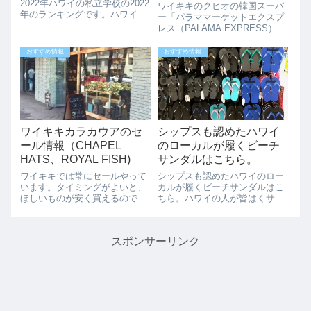
（PALAMA
2022年ハワイの私立学校の2022
ワイキキのクヒオの韓国スーパ
年のランキングです。ハワイで
EXPRESS）」
ー「パラママーケットエクスプ
学校選びの際の参考にしてみて
レス（PALAMA EXPRESS）」
ください。ハワイでは人気のあ
ワイキキのクヒオ通りのマクド
る私立学校、イオラニ、プナホ
ナルドの横に韓国スーパー「パ
おすすめ情報
おすすめ情報
ウ（オバマさんの母校）がやは
ラママーケットエクスプレス」
り上位でした。ハワイの公立公
があります。ドンキホーテの横
学校ランキ...
にある韓国スーパーのパラママ
ーケッ...
ワイキキカラカウアのセ
シップスも認めたハワイ
ール情報（CHAPEL
のローカルが履くビーチ
HATS、ROYAL FISH)
サンダルはこちら。
ワイキキでは常にセールやって
シップスも認めたハワイのロー
います。タイミングがよいと、
カルが履くビーチサンダルはこ
ほしいものが安く買えるのでう
ちら。ハワイの人が皆はくサン
れしいですね。そのためには、
ダルのLocals（ローカルズ）。
色々な情報を収集しておかない
ドンキホーテ、ウォルマート、
と。ワイキキの帽子専門店の
ロングすなどハワイのどこでも
スポンサーリンク
「CHAPEL HATS」 何とクリア
売ってます。このサンダルが日
ランスで50%オフやってま
本で大人気なんです！！あの有
す！！お店...
名ショップ...