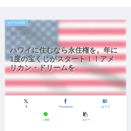
おすすめ情報
2018.10.07
ハワイに住むなら永住権を。年に
1度の宝くじがスタート！！アメ
リカン・ドリームを
X
Facebook
はてブ
LINE
コピー