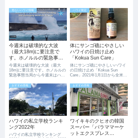
危ないハワイ情報
ハワイ限定
今週末は破壊的な大波
体にサンゴ礁にやさしい
（最大18m)に要注意で
ハワイの日焼け止め
す。ホノルルの緊急事態
「Kokua Sun Care」
当局から:Update 2/11
今週末は破壊的な大波（最大
体にサンゴ礁にやさしいハワイ
6AMまで強風注意
18m)に要注意です。ホノルルの
の日焼け止め「Kokua Sun
緊急事態当局から今週末はハワ
Care」2021年1月1日から全米で
イの海岸に行く予定がある方
初、ハワイ州でサンゴ礁に有害
は要注意です。（オアフ島で
な化学物質「オキシベンゾン」
おすすめ情報
おすすめ情報
は、サンディビーチ、ダイアモ
と「オクチノキサート」を含む
ンドヘッド、マカプウタイドプ
日焼け止めの販売禁止がスター
ール）ハワイの島々の北を移動
トされました。体にも地球に
するストームの影...
も...
ハワイの私立学校ランキ
ワイキキのクヒオの韓国
ング2022年
スーパー「パラママーケ
ットエクスプレス
ハワイの私立学校ランキング