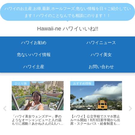
ハワイのお土産,お得,最新,ホールフーズ,危ない情報を日々ご紹介してい
ます！ハワイのことなんでも相談にのります！！
Hawaii-ne ハワイいいね!!
ハワイお勧め
ハワイニュース
危ないハワイ情報
ハワイ美女
ハワイ土産
お問い合わせ
ひとり旅
おすすめ情報
お
る
「ハワイ美女ウェンズデー」夢の
【ハワイ】公立学校でスマホ禁止
指原
ようなオーシャンビューと人の温
ルール開始！8月3日新学期から出
の
もりに感動！あかねさんの1人ハワ
席・スクールバス・給食制度も変
イ滞在記
更