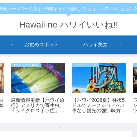
,最新,ホールフーズ,危ない情報を日々ご紹介しています！ハワイのことなん
Hawaii-ne ハワイいいね!!
お勧めスポット
ハワイ美女
危ないハワイ情報
ハワイニュース
供
最新情報更新【ハワイ旅
【ハワイ2026夏】往復5
車
行】アメリカで寄生虫
ドルでノースショアへ！
「サイクロスポラ症」が
車なし観光の強い味方
過去最大規模の流行 レ
「ノースショア・フアカ
タスが感染源の可能性も
イ」シャトルが運行開
始！