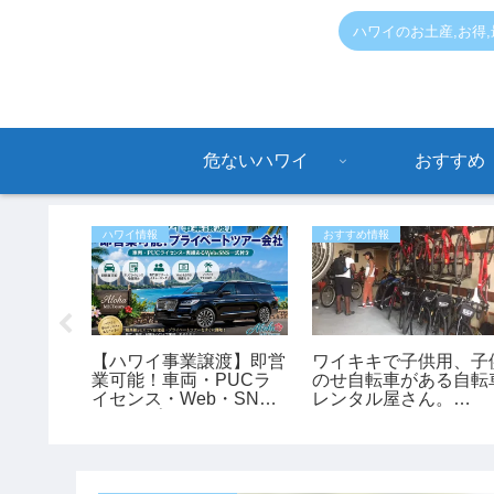
ハワイのお土産,お得
危ないハワイ
おすすめ
ハワイ情報
おすすめ情報
報】アラ
【ハワイ事業譲渡】即営
ワイキキで子供用、子
で駐車違
業可能！車両・PUCラ
のせ自転車がある自転
と思って
イセンス・Web・SNS
レンタル屋さん。
0ドルの
付きのプライベートツア
「bikeadelic」
ー会社