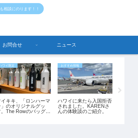
でも相談にのります！！
お問合せ
ニュース
ハワイ限定
おすすめ情報
ハワイ限定
ワイキキ、「ロンハーマ
ハワイに来たら入国拒否
【ワイ
ン」のオリジナルグッ
されました。KARENさ
イキキに「
ツ。The Rowのバッグも
んの体験談のご紹介。
できる
あります。
きる？