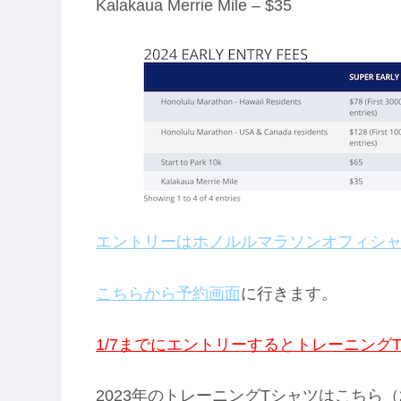
Kalakaua Merrie Mile – $35
エントリーはホノルルマラソンオフィシ
こちらから予約画面
に行きます。
1/7までにエントリーするとトレーニング
2023年のトレーニングTシャツはこちら（2